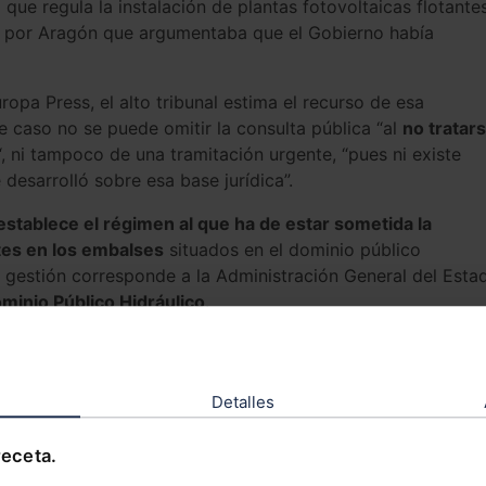
que regula la instalación de plantas fotovoltaicas flotante
to por Aragón que argumentaba que el Gobierno había
opa Press, el alto tribunal estima el recurso de esa
 caso no se puede omitir la consulta pública “al
no tratar
“, ni tampoco de una tramitación urgente, “pues ni existe
desarrolló sobre esa base jurídica”.
 establece el régimen al que ha de estar sometida la
ntes en los embalses
situados en el dominio público
a gestión corresponde a la Administración General del Esta
minio Público Hidráulico
.
 por la “indebida omisión del trámite de consulta previa y
cia e información pública”, tras argumentar que “no hay
rgencia” para evitar dicho trámite.
Detalles
bito físico en que se van a ubicar las plantas fotovoltaic
receta.
os competenciales autonómicos como son: medio ambiente,