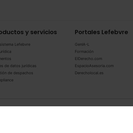
añ
co
oductos y servicios
Portales Lefebvre
sistema Lefebvre
GenIA-L
urídica
Formación
entos
ElDerecho.com
s de datos jurídicas
EspacioAsesoria.com
tión de despachos
Derecholocal.es
pliance
so legal
·
Política de privacidad
·
Política de cookies
·
Condiciones