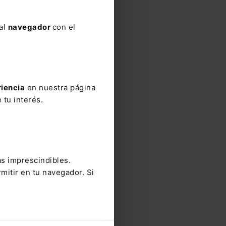
 al
navegador
con el
riencia
en nuestra página
 tu interés.
as imprescindibles.
la
mitir en tu navegador. Si
ó