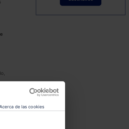
s
se
do,
Acerca de las cookies
as