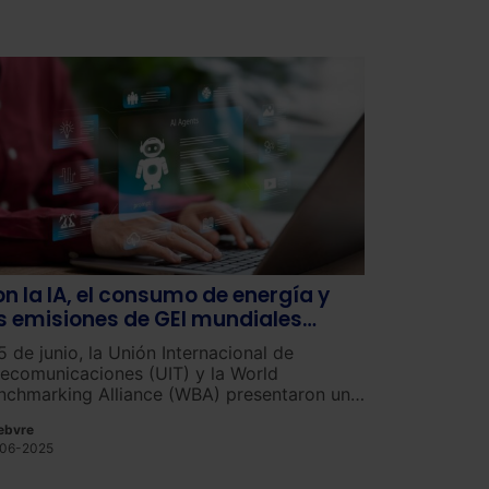
n la IA, el consumo de energía y
s emisiones de GEI mundiales
umentan
5 de junio, la Unión Internacional de
lecomunicaciones (UIT) y la World
nchmarking Alliance (WBA) presentaron un
forme sobre «las emisiones de gases de
ebvre
ecto invernadero (GEI), el consumo de
06-2025
ergía y los compromisos climáticos de 200
andes empresas digitales en 2023, último