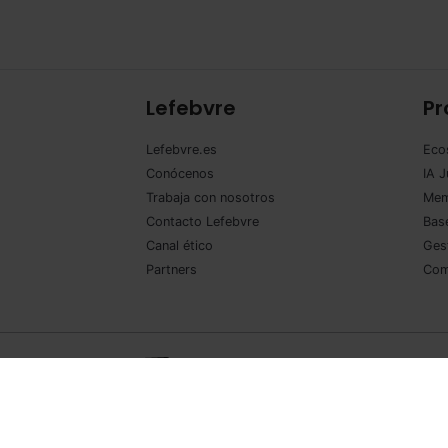
Lefebvre
Pr
Lefebvre.es
Eco
Conócenos
IA J
Trabaja con nosotros
Mem
Contacto Lefebvre
Base
Canal ético
Ges
Partners
Com
©Lefebvre 2026. Todos los derechos reservados.
Avi