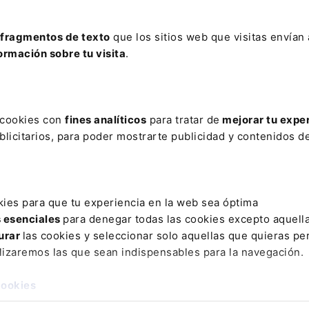
pesca en aguas continentales y aprovechamientos
fragmentos de texto
que los sitios web que visitas envían
ir de la consulta pública
ormación sobre tu visita
.
ón a competencias autonómicas sin mecanismo de
 se ubica la instalación fotovoltaica flotante”, así como de
ación
“, ya que la normativa “no satisface el fin perseguido”.
s cookies con
fines analíticos
para tratar de
mejorar tu expe
licitarios, para poder mostrarte publicidad y contenidos de
ovoltaicas flotantes producen “innegables afecciones al
l aprovechamiento lúdico-deportivo de los embalses”, “a
cción del medio ambiente, la calidad de las aguas, flora y
adación de los elementos flotantes”, los “posibles vertidos
kies para que tu experiencia en la web sea óptima
ico de los embalses”.
s esenciales
para denegar todas las cookies excepto aquell
 Gobierno central, alegó por su parte que la excepción de 
urar
las cookies y seleccionar solo aquellas que quieras per
s de interés público”, en concreto a “la extraordinaria
lizaremos las que sean indispensables para la navegación.
 suministro de energía
“.
cookies
e declaración de urgencia ni el procedimiento se desarroll
ma la argumentación y añade que tampoco se trata de “una