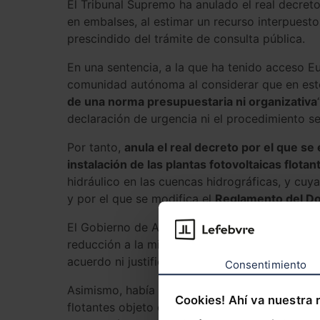
El Tribunal Supremo ha anulado el real decreto 
en embalses, al estimar un recurso interpues
prescindido del trámite de consulta pública.
En una sentencia, a la que ha tenido acceso Eur
comunidad autónoma al considerar que en este
de una norma presupuestaria ni organizativa
declaración de urgencia ni el procedimiento se 
Por tanto,
anula el real decreto por el que se
instalación de las plantas fotovoltaicas flota
hidráulico en las cuencas hidrográficas, y cuy
y por el que se modifica el
Reglamento del Do
El Gobierno de Aragón había pedido su nulidad
reducción a la mitad de los trámites de audien
acuerdo ni justificación del procedimiento de u
Consentimiento
Asimismo, había indicado que “atendiendo al ám
Cookies! Ahí va nuestra 
flotantes objeto de regulación, inciden títul