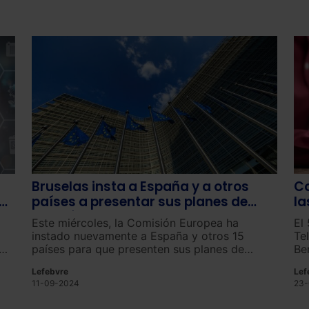
Bruselas insta a España y a otros
Co
do
países a presentar sus planes de
la
energía y clima
a
Este miércoles, la Comisión Europea ha
El 
instado nuevamente a España y otros 15
Te
países para que presenten sus planes de
Be
energía y clima “lo antes posible”.
in
Lefebvre
Lef
ef
11-09-2024
23-
en
gr