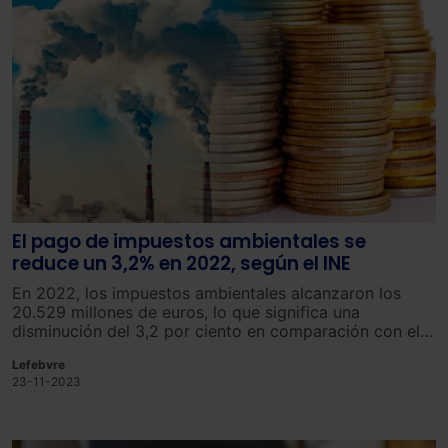
El pago de impuestos ambientales se
reduce un 3,2% en 2022, según el INE
En
202
2
,
los
imp
uestos
ambient
ales
alcan
z
aron
los
20
.
529
millones
de
euros
,
lo
que
significa
una
dis
min
ución
del
3
,
2
por
c
iento
en
compar
ación
con
el
año
anterior
.
Lefebvre
23-11-2023