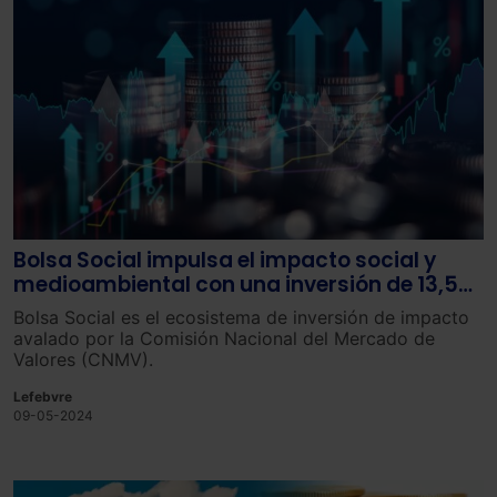
Bolsa Social impulsa el impacto social y
medioambiental con una inversión de 13,5
millones de euros en una década
Bolsa Social es el ecosistema de inversión de impacto
avalado por la Comisión Nacional del Mercado de
Valores (CNMV).
Lefebvre
09-05-2024