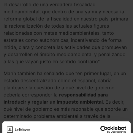
el desarrollo de una verdadera fiscalidad
medioambiental, que dentro de una ya muy necesaria
reforma global de la fiscalidad en nuestro país, primara
la racionalización de todas las actuales figuras
relacionadas con metas medioambientales, tanto
estatales como autonómicas, incentivando de forma
nítida, clara y concreta las actividades que promuevan
y desarrollen el ámbito medioambiental y penalizando
a las que vayan justo en sentido contrario”.
Marín también ha señalado que “en primer lugar, en un
estado descentralizado como el español, cabría
plantearse la cuestión de a qué nivel de gobierno
debería corresponder la
responsabilidad para
introducir y regular un impuesto ambiental
. Es decir,
qué nivel de gobierno es más razonable que aborde un
determinado problema ambiental a través de la
creación de un impuesto. En este sentido, en
consecuencia, no parece muy razonable que sean las