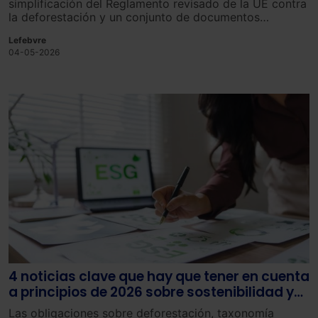
simplificación del Reglamento revisado de la UE contra
la deforestación y un conjunto de documentos
adicionales para una aplicación fluida y eficaz tras el
Lefebvre
acuerdo alcanzado por los colegisladores el pasado
04-05-2026
mes de diciembre.
4 noticias clave que hay que tener en cuenta
a principios de 2026 sobre sostenibilidad y
ESG
Las obligaciones sobre deforestación, taxonomía