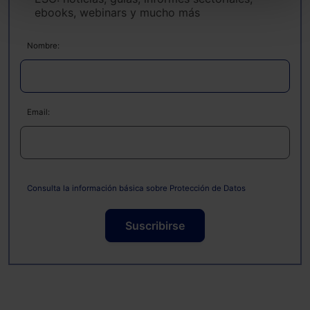
todas las cookies excepto aquellas imprescindibles.
ebooks, webinars y mucho más
También puedes
configurar
las cookies y
seleccionar solo aquellas que quieras permitir en tu
Nombre:
navegador. Si no seleccionas ninguna utilizaremos
las que sean indispensables para la navegación.
Saber más acerca de las cookies
Email:
Consulta la información básica sobre Protección de Datos
Suscribirse