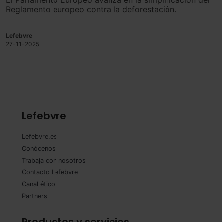
El Parlamento Europeo avanza en la simplificación del
Reglamento europeo contra la deforestación.
Lefebvre
27-11-2025
Lefebvre
Lefebvre.es
Conócenos
Trabaja con nosotros
Contacto Lefebvre
Canal ético
Partners
Productos y servicios