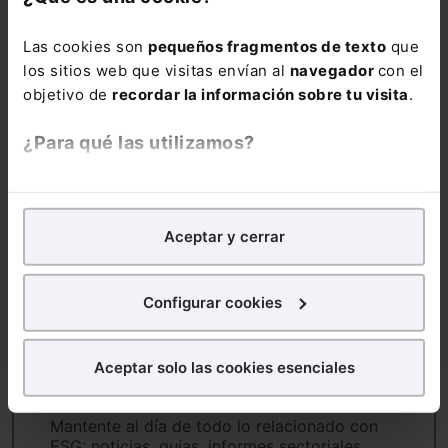
general en el sitio web de la Comisión.
Las cookies son
pequeños fragmentos de texto
que
los sitios web que visitas envían al
navegador
con el
deforestación
deforestación importada
objetivo de
recordar la información sobre tu visita
.
¿Para qué las utilizamos?
En Lefebvre utilizamos las cookies con
fines
ALERTAS
analíticos
para tratar de
mejorar tu experiencia
en
Aceptar y cerrar
nuestra página web. También con fines publicitarios,
para poder mostrarte publicidad y contenidos de tu
interés.
Configurar cookies
¿Qué puedes hacer?
Suscríbete ya a la alerta
Aceptar solo las cookies esenciales
Puedes
aceptar
las cookies para que tu
ESG
experiencia en la web sea óptima
Mantente al día de todo lo relacionado con
Puedes
aceptar solo las esenciales
para denegar
ESG: noticias, guías, informes sectoriales,