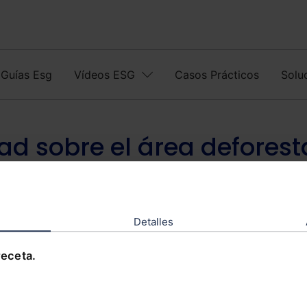
Guías Esg
Vídeos ESG
Casos Prácticos
Solu
dad sobre el área defores
Detalles
receta.