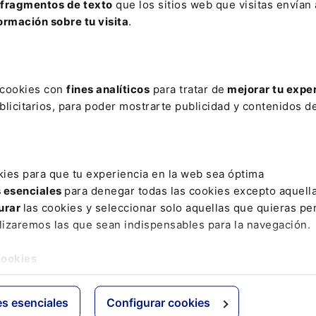
fragmentos de texto
que los sitios web que visitas envían
ormación sobre tu visita
.
es
s cookies con
fines analíticos
para tratar de
mejorar tu expe
as
licitarios, para poder mostrarte publicidad y contenidos de
kies para que tu experiencia en la web sea óptima
s esenciales
para denegar todas las cookies excepto aquell
urar
las cookies y seleccionar solo aquellas que quieras per
oductos y servicios
Portales Lefebvre
lizaremos las que sean indispensables para la navegación.
sistema Lefebvre
GenIA-L
cookies
urídica
Formación
entos
ElDerecho.com
es esenciales
Configurar cookies
s de datos jurídicas
EspacioAsesoria.com