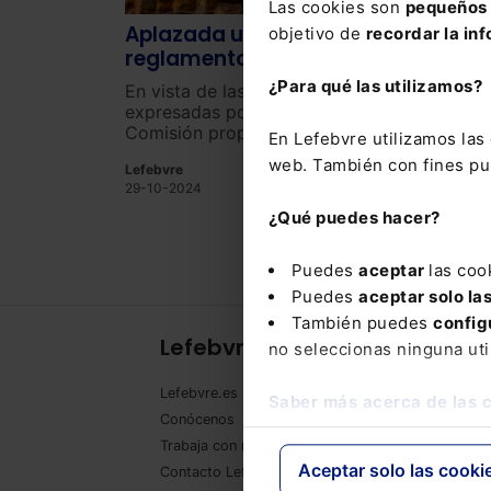
Las cookies son
pequeños 
Aplazada un año la aplicación del
objetivo de
recordar la inf
reglamento sobre deforestación
importada
¿Para qué las utilizamos?
En vista de las dificultades y preocupacion
expresadas por los Estados miembros, la
Comisión propone aplazar 12 meses la
En Lefebvre utilizamos la
aplicación del Reglamento para determinad
web. También con fines pub
Lefebvre
empresas y publica nuevos documentos de
29-10-2024
orientación y marco.
¿Qué puedes hacer?
Puedes
aceptar
las coo
Puedes
aceptar solo la
También puedes
config
Lefebvre
Pr
no seleccionas ninguna uti
Lefebvre.es
Eco
Saber más acerca de las 
Conócenos
IA J
Trabaja con nosotros
Mem
Aceptar solo las cooki
Contacto Lefebvre
Base