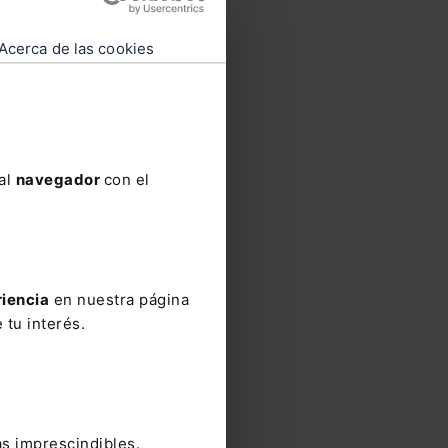
Acerca de las cookies
 al
navegador
con el
s
en
riencia
en nuestra página
 tu interés.
as imprescindibles.