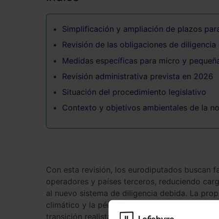
Simplificación y ampliación de plazos par
Revisión de las obligaciones de diligencia
Medidas específicas para micro y pequeñ
Revisión administrativa prevista en 2026
Situación del procedimiento legislativo
Contexto y objetivos ambientales de la n
Con esta revisión, los eurodiputados buscan fa
operadores y países terceros, reduciendo car
al nuevo sistema de diligencia debida. La pro
climático y la pérdida de biodiversidad—, per
transición realista, homogénea y efectiva ante