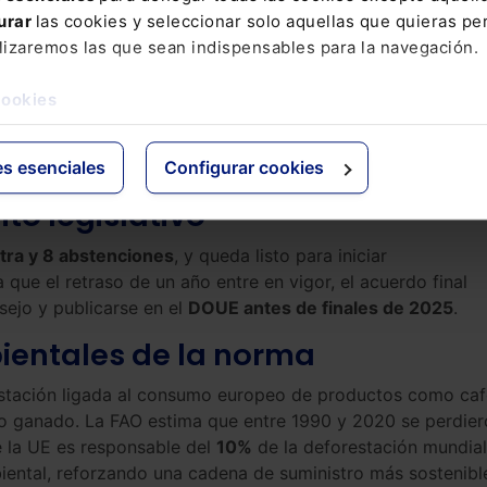
plimiento ambiental con la realidad operativa de los peque
urar
las cookies y seleccionar solo aquellas que quieras per
lizaremos las que sean indispensables para la navegación.
revista en 2026
cookies
 simplificación
antes del 30 de abril de 2026
. El objetivo es
strativa y la eficacia de los ajustes introducidos,
es esenciales
Configurar cookies
ble sin generar obstáculos innecesarios.
to legislativo
tra y 8 abstenciones
, y queda listo para iniciar
ue el retraso de un año entre en vigor, el acuerdo final
ejo y publicarse en el
DOUE antes de finales de 2025
.
ientales de la norma
estación ligada al consumo europeo de productos como caf
 o ganado. La FAO estima que entre 1990 y 2020 se perdie
e la UE es responsable del
10%
de la deforestación mundial
biental, reforzando una cadena de suministro más sostenibl