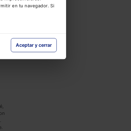
ños
mitir en tu navegador. Si
Aceptar y cerrar
é,
ron
.
e.