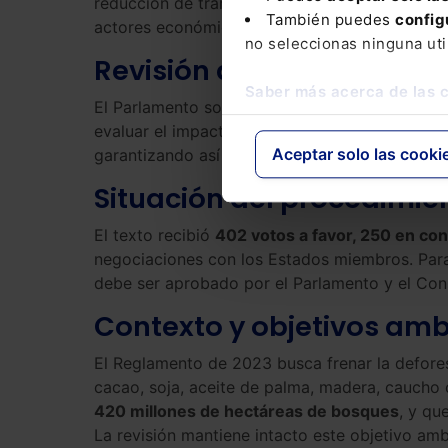
reducción de trámites busca equilibrar el cum
También puedes
config
actores económicos.
no seleccionas ninguna uti
Revisión administrativa p
Saber más acerca de las 
El Parlamento solicita realizar una revisión de
evaluar el impacto de la norma, su carga admini
Aceptar solo las cooki
garantizando así que el Reglamento sea aplica
Situación del procedimien
El texto recibió
402 votos a favor, 250 en con
negociaciones con los Estados miembros. Para q
debe ser aprobado por el Parlamento y el Cons
Contexto y objetivos amb
El Reglamento de 2023 busca frenar la defor
cacao, soja, aceite de palma, madera, caucho
420 millones de hectáreas de bosques
, y qu
La revisión mantiene intacto este objetivo am