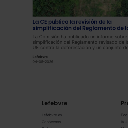
La CE publica la revisión de la
simplificación del Reglamento de l
UE contra la deforestación
La Comisión ha publicado un informe sobre 
simplificación del Reglamento revisado de l
UE contra la deforestación y un conjunto d
documentos adicionales para una aplicació
Lefebvre
fluida y eficaz tras el acuerdo alcanzado po
04-05-2026
los colegisladores el pasado mes de
diciembre.
Lefebvre
Pr
Lefebvre.es
Eco
Conócenos
IA J