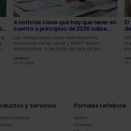
4 noticias clave que hay que tener en
El
a
cuenta a principios de 2026 sobre
de
sostenibilidad y ESG
la
Las obligaciones sobre deforestación,
At
a
taxonomía verde, clima y MACF deben
im
e
incorporarse a las hojas de ruta de las
po
n
empresas para 2026.
Lefebvre
Lef
r
22-01-2026
22-
oductos y servicios
Portales Lefebvre
sistema Lefebvre
GenIA-L
urídica
Formación