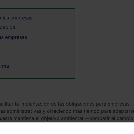
a las empresas
 debida
as empresas
orma
cilitar la implantación de las obligaciones para empresas,
gas administrativas y ofreciendo más tiempo para adaptars
puesta mantiene el objetivo ambiental —combatir el cambio
o introduce ajustes prácticos destinados a asegurar una
s de que el sistema sea plenamente exigible.