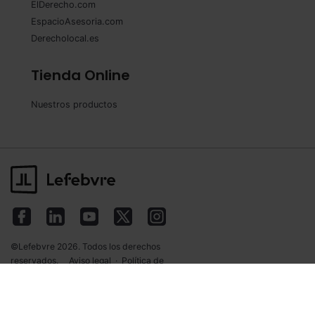
ElDerecho.com
EspacioAsesoria.com
Derecholocal.es
Tienda Online
Nuestros productos
©Lefebvre 2026. Todos los derechos
reservados.
Aviso legal
·
Política de
privacidad
·
Política de cookies
·
Condiciones
de contratación