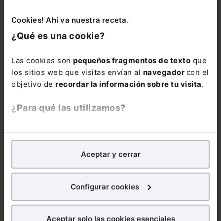
Suscribirse
Cookies! Ahí va nuestra receta.
¿Qué es una cookie?
Las cookies son
pequeños fragmentos de texto
que
los sitios web que visitas envían al
navegador
con el
objetivo de
recordar la información sobre tu visita
.
Noticias relacionadas
¿Para qué las utilizamos?
En Lefebvre utilizamos las cookies con
fines
analíticos
para tratar de
mejorar tu experiencia
en
Aceptar y cerrar
nuestra página web. También con fines publicitarios,
para poder mostrarte publicidad y contenidos de tu
interés.
Configurar cookies
¿Qué puedes hacer?
Aceptar solo las cookies esenciales