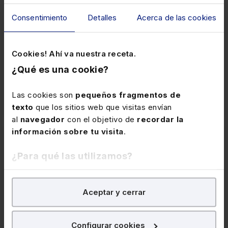
Consentimiento
Detalles
Acerca de las cookies
Cookies! Ahí va nuestra receta.
Jaime Bouza Gonzalo
¿Qué es una cookie?
Socio fundador de 3P sostenibilidad
Las cookies son
pequeños fragmentos de
texto
que los sitios web que visitas envían
al
navegador
con el objetivo de
recordar la
información sobre tu visita
.
¿Para qué las utilizamos?
En Lefebvre utilizamos las cookies con
fines
Aceptar y cerrar
analíticos
para tratar de
mejorar tu experiencia
en
nuestra página web. También con fines publicitarios,
para poder mostrarte publicidad y contenidos de tu
Jaime Pavía Nocete
Configurar cookies