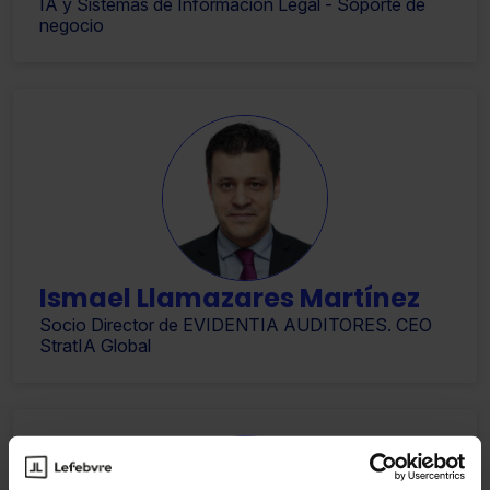
IA y Sistemas de Información Legal - Soporte de
negocio
Ismael Llamazares Martínez
Socio Director de EVIDENTIA AUDITORES. CEO
StratIA Global