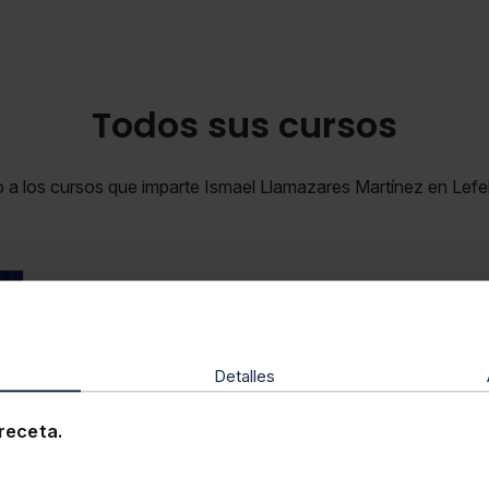
Todos sus cursos
o a los cursos que imparte Ismael Llamazares Martínez en Lef
Detalles
receta.