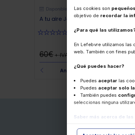
Las cookies son
pequeños
Disponible
A tu aire
objetivo de
recordar la in
A tu aire Jornada de Auditoria 202
¿Para qué las utilizamos
★
★
★
★
★
(0)
En Lefebvre utilizamos las
48€
web. También con fines publ
60€
+ IVA
+ IVA
¿Qué puedes hacer?
 Sánchez
Ana Manzano Cuadrado
Puedes
aceptar
las coo
Puedes
aceptar solo l
También puedes
config
seleccionas ninguna utiliza
Saber más acerca de las