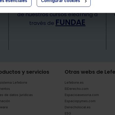
ies esenciales
Configurar cookies
Bonificación del 90%
de nuestros cursos elearning a
FUNDAE
través de
oductos y servicios
Otras webs de Lef
sistema Lefebvre
Lefebvre.es
entos
ElDerecho.com
es de datos jurídicas
Espacioasesoria.com
mación
Espaciopymes.com
tware
Derecholocal.es
ESG