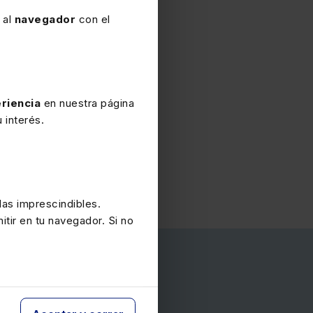
 al
navegador
con el
riencia
en nuestra página
 interés.
lamazares Martínez
Julio Sáinz Gascón
as imprescindibles.
itir en tu navegador. Si no