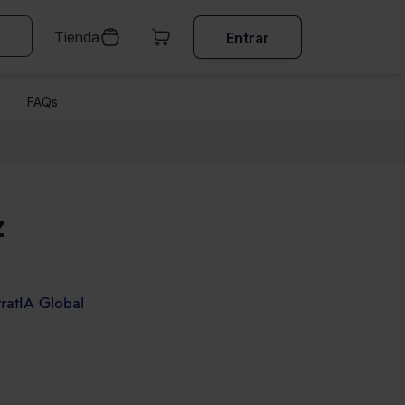
Tienda
Entrar
FAQs
z
atIA Global