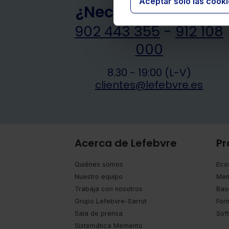
Aceptar solo las cook
¿Necesitas ayuda?
902 443 355
-
912 108
000
8.30 - 19:00 (L-V)
clientes@lefebvre.es
Acerca de Lefebvre
Pr
Quiénes somos
Eco
Nuestro equipo
Mem
Trabaja con nosotros
Bas
Grupo Lefebvre-Sarrut
For
Sala de prensa
Sof
Sistemática Memento