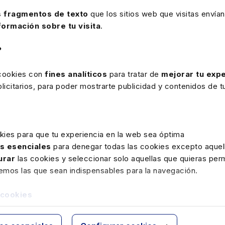
 fragmentos de texto
que los sitios web que visitas envían
formación sobre tu visita
.
5
?
 cookies con
fines analíticos
para tratar de
mejorar tu expe
icitarios, para poder mostrarte publicidad y contenidos de tu
Cristina Vidal Retavé
Ismael L
kies para que tu experiencia en la web sea óptima
as esenciales
para denegar todas las cookies excepto aquell
urar
las cookies y seleccionar solo aquellas que quieras perm
remos las que sean indispensables para la navegación.
 cookies