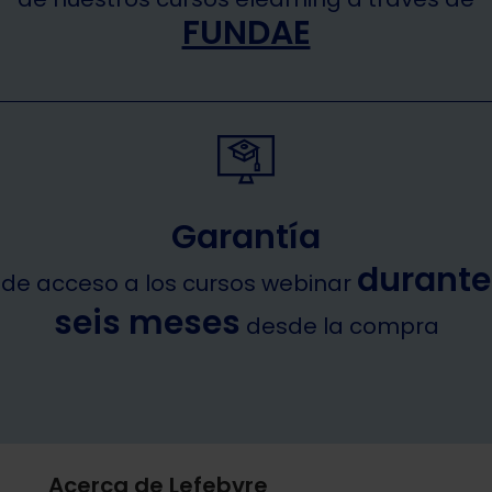
Saber más acerca de las cookies
FUNDAE
Garantía
durante
de acceso a los cursos webinar
seis meses
desde la compra
Acerca de Lefebvre