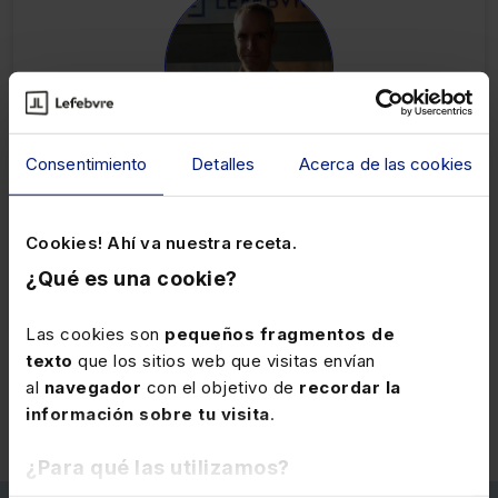
Víctor Martinez Calvo
Consentimiento
Detalles
Acerca de las cookies
Software Manager y Líder de Productos de
Compliance en Lefebvre | Experto en Cumplimiento
Normativo
Cookies! Ahí va nuestra receta.
¿Qué es una cookie?
Las cookies son
pequeños fragmentos de
texto
que los sitios web que visitas envían
13
14
15
16
17
al
navegador
con el objetivo de
recordar la
información sobre tu visita
.
¿Para qué las utilizamos?