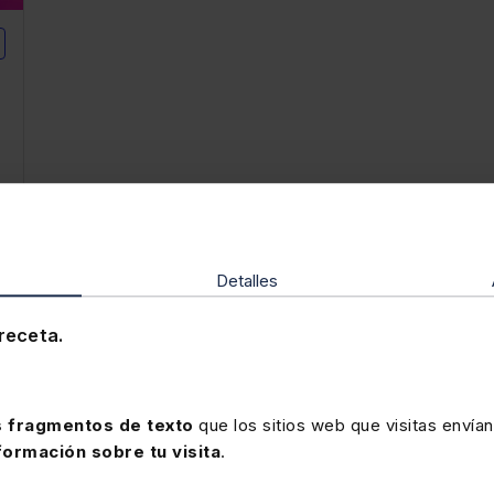
Detalles
Víctor Almonacid Lamelas
Víctor 
receta.
 fragmentos de texto
que los sitios web que visitas envían
Todas sus aulas abiertas
formación sobre tu visita
.