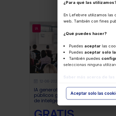
Echa un vistazo a
¿Para qué las utilizamos
En Lefebvre utilizamos las
web. También con fines publ
IA
¿Qué puedes hacer?
Puedes
aceptar
las coo
Puedes
aceptar solo l
También puedes
config
seleccionas ninguna utiliza
Saber más acerca de las
12-06-2026
Webinar
IA generativa para empleados
Aceptar solo las cook
públicos generativos: Hibridación
de inteligencias
GRATIS