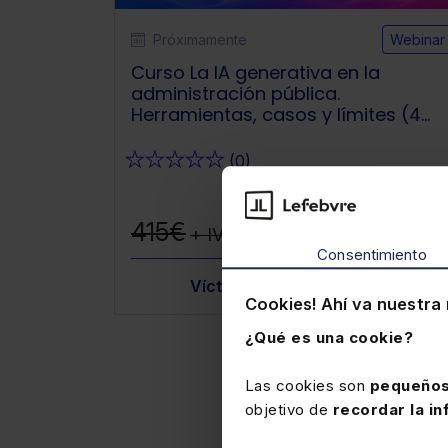
Próximamente
Webinar
Curso La IA generativa en la
administración pública.
Herramientas, casos y límites (4
sesiones webinar)
★
★
★
★
★
(0)
332€
415€
+ IVA
+ IVA
Consentimiento
d Lamelas
Víctor Almonacid Lamelas
Cookies! Ahí va nuestra 
¿Qué es una cookie?
Las cookies son
pequeños
objetivo de
recordar la in