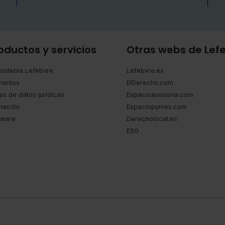
oductos y servicios
Otras webs de Lef
sistema Lefebvre
Lefebvre.es
entos
ElDerecho.com
es de datos jurídicas
Espacioasesoria.com
mación
Espaciopymes.com
tware
Derecholocal.es
ESG