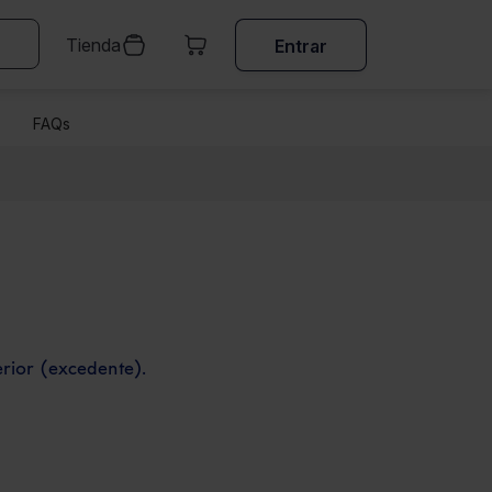
Tienda
Entrar
FAQs
erior (excedente).