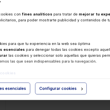
 las aulas abiertas que imparte Víctor Almonacid Lamelas en 
?
 cookies con
fines analíticos
para tratar de
mejorar tu expe
icitarios, para poder mostrarte publicidad y contenidos de tu
kies para que tu experiencia en la web sea óptima
as esenciales
para denegar todas las cookies excepto aquell
urar
las cookies y seleccionar solo aquellas que quieras perm
remos las que sean indispensables para la navegación.
 cookies
ies esenciales
Configurar cookies