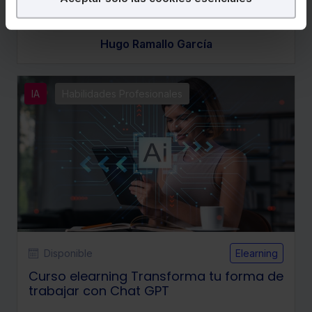
256€
320€
+ IVA
+ IVA
Puedes
aceptar
las cookies para que tu
Hugo Ramallo García
experiencia en la web sea óptima
Puedes
aceptar solo las esenciales
para
denegar todas las cookies excepto aquellas
imprescindibles.
IA
Habilidades Profesionales
También puedes
configurar
las cookies y
seleccionar solo aquellas que quieras permitir en tu
navegador. Si no seleccionas ninguna utilizaremos las
que sean indispensables para la navegación.
Saber más acerca de las cookies
Disponible
Elearning
Curso elearning Transforma tu forma de
trabajar con Chat GPT