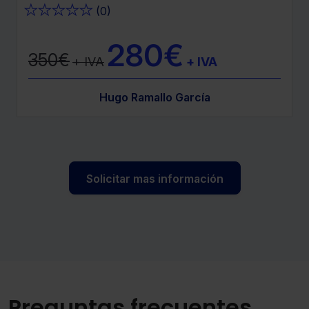
★
★
★
★
★
(0)
280€
350€
+ IVA
+ IVA
Hugo Ramallo García
Solicitar mas información
Preguntas frecuentes