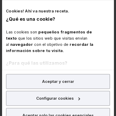
IA
Habilidades Profesionales
Cookies! Ahí va nuestra receta.
¿Qué es una cookie?
Las cookies son
pequeños fragmentos de
texto
que los sitios web que visitas envían
al
navegador
con el objetivo de
recordar la
información sobre tu visita
.
¿Para qué las utilizamos?
07 de octubre de 2026
Webinar
En Lefebvre utilizamos las cookies con
fines
Curso Ciberseguridad con IA para
Aceptar y cerrar
despachos y PYMES (3 sesiones
analíticos
para tratar de
mejorar tu experiencia
en
webinar)
nuestra página web. También con fines publicitarios,
para poder mostrarte publicidad y contenidos de tu
Configurar cookies
★
★
★
★
★
(0)
interés.
¿Qué puedes hacer?
Aceptar solo las cookies esenciales