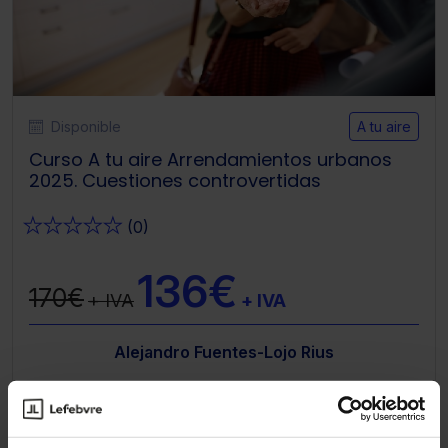
Disponible
A tu aire
Curso A tu aire Arrendamientos urbanos
2025. Cuestiones controvertidas
★
★
★
★
★
(0)
136€
170€
+ IVA
+ IVA
Alejandro Fuentes-Lojo Rius
Jurídico
Civil