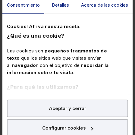
Consentimiento
Detalles
Acerca de las cookies
Cookies! Ahí va nuestra receta.
¿Qué es una cookie?
Las cookies son
pequeños fragmentos de
texto
que los sitios web que visitas envían
al
navegador
con el objetivo de
recordar la
Disponible
A tu aire
información sobre tu visita
.
Curso A tu aire Contratos de
arrendamiento de renta antigua y su
¿Para qué las utilizamos?
extensión. Cuestiones clave
★
★
★
★
★
En Lefebvre utilizamos las cookies con
fines
(0)
Aceptar y cerrar
analíticos
para tratar de
mejorar tu experiencia
en
160€
nuestra página web. También con fines publicitarios,
para poder mostrarte publicidad y contenidos de tu
+ IVA
Configurar cookies
interés.