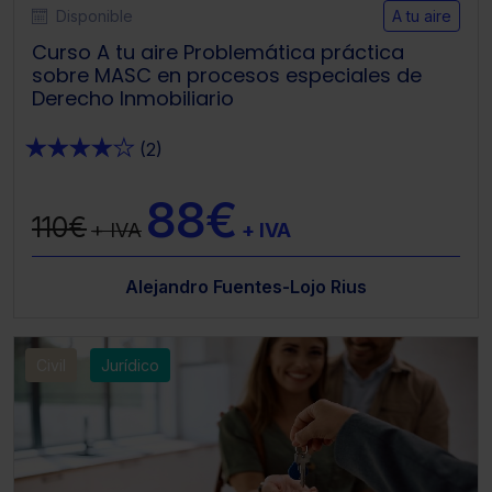
Disponible
A tu aire
Curso A tu aire Problemática práctica
sobre MASC en procesos especiales de
Derecho Inmobiliario
★
★
★
★
★
(2)
88€
110€
+ IVA
+ IVA
Alejandro Fuentes-Lojo Rius
Civil
Jurídico