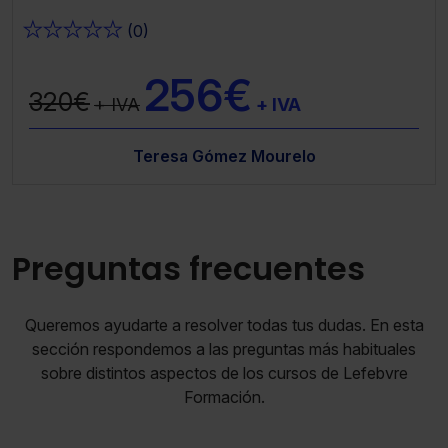
españoles para trabajar en el extranjero. (3
sesiones webinar)
★
★
★
★
★
(0)
256€
320€
+ IVA
+ IVA
Teresa Gómez Mourelo
Preguntas frecuentes
Queremos ayudarte a resolver todas tus dudas. En esta
sección respondemos a las preguntas más habituales
sobre distintos aspectos de los cursos de Lefebvre
Formación.