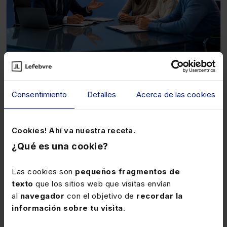
26 de enero de 2027
Webinar
Curso Asilo, protección internacional y
permisos de residencia por razones de
Consentimiento
Detalles
Acerca de las cookies
arraigo (3 sesiones webinar)
★
★
★
★
★
(0)
Cookies! Ahí va nuestra receta.
¿Qué es una cookie?
256€
320€
+ IVA
+ IVA
Las cookies son
pequeños fragmentos de
texto
que los sitios web que visitas envían
Teresa Gómez Mourelo
al
navegador
con el objetivo de
recordar la
información sobre tu visita
.