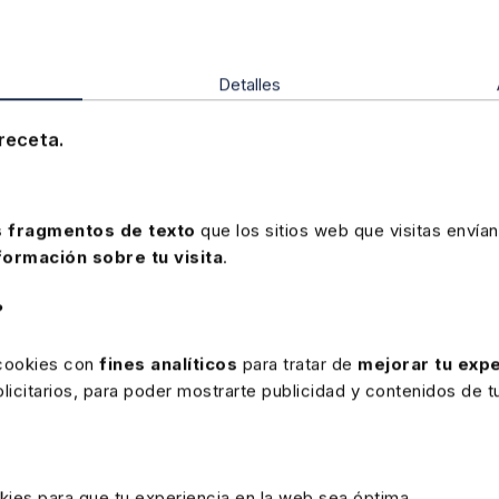
Contable
Detalles
receta.
 fragmentos de texto
que los sitios web que visitas envían
formación sobre tu visita
.
Disponible
Elearning
?
n
Curso elearning La confección e
interpretación del Estado de Flujos
 cookies con
fines analíticos
para tratar de
mejorar tu expe
de Efectivo
icitarios, para poder mostrarte publicidad y contenidos de tu
★
★
★
★
★
(0)
kies para que tu experiencia en la web sea óptima