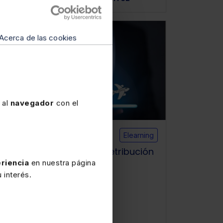
Laboral
ESG
Acerca de las cookies
 al
navegador
con el
Disponible
Elearning
Curso elearning Plan de retribución
flexible o “a la carta”
riencia
en nuestra página
 interés.
★
★
★
★
★
(0)