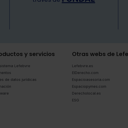
oductos y servicios
Otras webs de Lef
sistema Lefebvre
Lefebvre.es
entos
ElDerecho.com
es de datos jurídicas
Espacioasesoria.com
mación
Espaciopymes.com
tware
Derecholocal.es
ESG