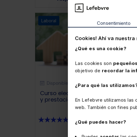
Laboral
Consentimiento
Cookies! Ahí va nuestra 
¿Qué es una cookie?
Las cookies son
pequeños
objetivo de
recordar la in
Disponible
Elearning
¿Para qué las utilizamos
Curso elearning Jubilación, pensió
y prestaciones
En Lefebvre utilizamos las
web. También con fines publ
★
★
★
★
★
(1)
¿Qué puedes hacer?
Puedes
aceptar
las coo