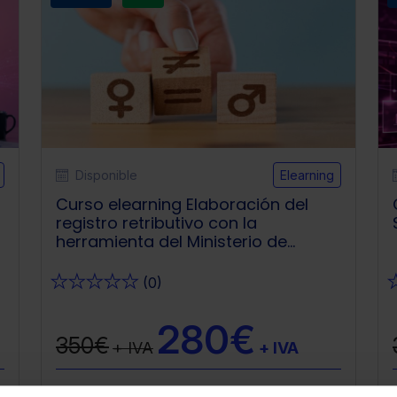
Disponible
Elearning
Curso elearning Elaboración del
registro retributivo con la
herramienta del Ministerio de
Igualdad
★
★
★
★
★
(0)
280€
350€
+ IVA
+ IVA
z
Gutiérrez
Alejandro García Gutiérrez
Alejandro García Gutiérrez
Alejandro García Gutiérrez
Alejandr