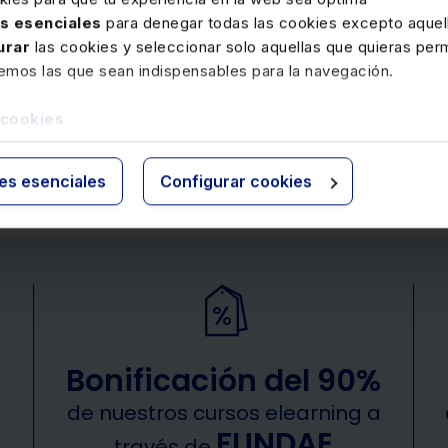
280€
350€
+ IVA
+ IVA
as esenciales
para denegar todas las cookies excepto aquell
urar
las cookies y seleccionar solo aquellas que quieras perm
des
 Gómez
Cristina Aragón Gómez
Mercedes Rodríguez Paredes
Cristina Aragón Gómez
Crist
Me
remos las que sean indispensables para la navegación.
 cookies
1
2
3
4
5
ies esenciales
Configurar cookies
Bonificación del 90%
de nuestros cursos elearning a
FUNDAE
través de