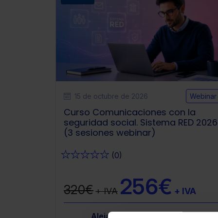
15 de octubre de 2026
Webinar
Curso Comunicaciones con la
seguridad social. Sistema RED 2026
(3 sesiones webinar)
★
★
★
★
★
(0)
256€
320€
+ IVA
+ IVA
 Gutiérrez
 García Gutiérrez
Alejandro García Gutiérrez
Alejandro García Gutiérre
Alejandro García 