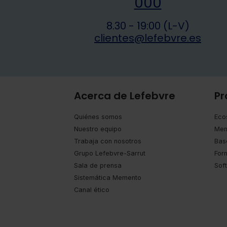
000
8.30 - 19:00 (L-V)
clientes@lefebvre.es
Acerca de Lefebvre
Pr
Quiénes somos
Eco
Nuestro equipo
Mem
Trabaja con nosotros
Bas
Grupo Lefebvre-Sarrut
For
Sala de prensa
Sof
Sistemática Memento
Canal ético