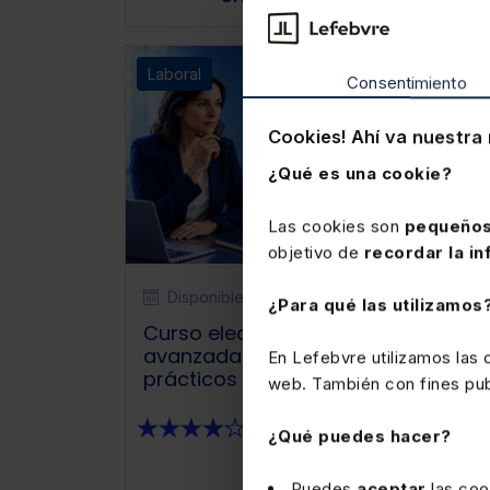
Laboral
Consentimiento
Cookies! Ahí va nuestra 
¿Qué es una cookie?
Las cookies son
pequeños
objetivo de
recordar la in
Disponible
Elearning
¿Para qué las utilizamos
Curso elearning Cotización
avanzada mediante casos
En Lefebvre utilizamos las
prácticos
web. También con fines publ
★
★
★
★
★
(1)
¿Qué puedes hacer?
Puedes
aceptar
las coo