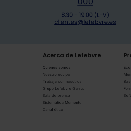
000
8.30 - 19:00 (L-V)
clientes@lefebvre.es
Acerca de Lefebvre
Pr
Quiénes somos
Eco
Nuestro equipo
Mem
Trabaja con nosotros
Bas
Grupo Lefebvre-Sarrut
For
Sala de prensa
Sof
Sistemática Memento
Canal ético