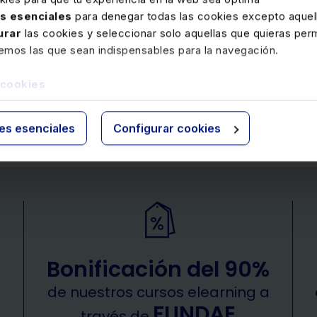
280€
350€
+ IVA
+ IVA
as esenciales
para denegar todas las cookies excepto aquell
urar
las cookies y seleccionar solo aquellas que quieras perm
a
 Gómez
Alejandro García Gutiérrez
Bartolomé Borrego Zabala
Cristina Aragón Gómez
Alejandr
remos las que sean indispensables para la navegación.
 cookies
1
2
3
4
5
ies esenciales
Configurar cookies
Bonificación del 90%
de nuestros cursos elearning a
FUNDAE
través de