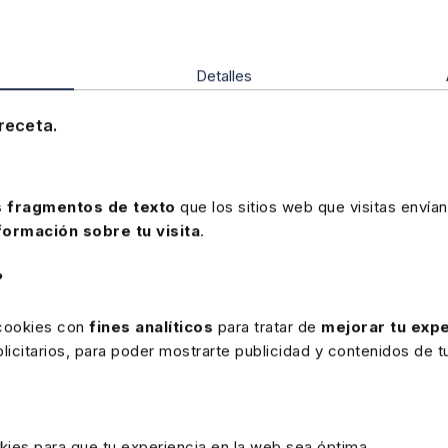
Fiscal
Detalles
receta.
 fragmentos de texto
que los sitios web que visitas envían
formación sobre tu visita
.
Disponible
Elearning
?
Curso elearning Facturación
electrónica. Próximos retos para las
 cookies con
fines analíticos
para tratar de
mejorar tu expe
empresas y profesionales
icitarios, para poder mostrarte publicidad y contenidos de tu
★
★
★
★
★
(2)
kies para que tu experiencia en la web sea óptima