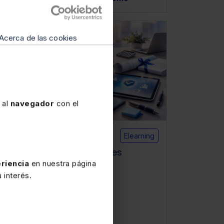
Laboral
Acerca de las cookies
 al
navegador
con el
Disponible
Elearning
Curso elearning Novedades
laborales 2026
riencia
en nuestra página
 interés.
★
★
★
★
★
(0)