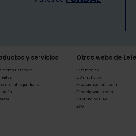
oductos y servicios
Otras webs de Lef
sistema Lefebvre
Lefebvre.es
entos
ElDerecho.com
es de datos jurídicas
Espacioasesoria.com
mación
Espaciopymes.com
tware
Derecholocal.es
ESG