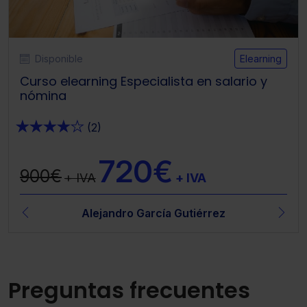
Disponible
Elearning
Curso elearning Especialista en salario y
nómina
★
★
★
★
★
(2)
720€
900€
+ IVA
+ IVA
Alejandro García Gutiérrez
Preguntas frecuentes