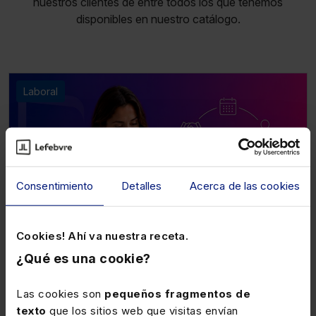
nuestros clientes de entre todos los que tenemos
disponibles en nuestro catálogo.
Laboral
Consentimiento
Detalles
Acerca de las cookies
Cookies! Ahí va nuestra receta.
¿Qué es una cookie?
05 de noviembre de 2026
Webinar
Curso Extinción del contrato por causas
Las cookies son
pequeños fragmentos de
distintas al despido (3 sesiones webinar)
texto
que los sitios web que visitas envían