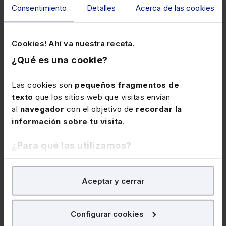
Consentimiento
Detalles
Acerca de las cookies
Laboral
Cookies! Ahí va nuestra receta.
¿Qué es una cookie?
Las cookies son
pequeños fragmentos de
texto
que los sitios web que visitas envían
al
navegador
con el objetivo de
recordar la
información sobre tu visita
.
¿Para qué las utilizamos?
05 de noviembre de 2026
Webinar
En Lefebvre utilizamos las cookies con
fines
Curso Extinción del contrato por causas
Aceptar y cerrar
analíticos
para tratar de
mejorar tu experiencia
en
distintas al despido (3 sesiones webinar)
nuestra página web. También con fines publicitarios,
para poder mostrarte publicidad y contenidos de tu
★
★
★
★
★
Configurar cookies
(0)
interés.