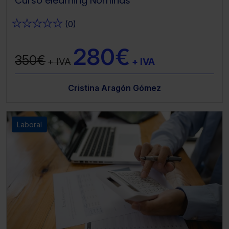
Curso elearning Nóminas
★
★
★
★
★
(0)
280€
350€
+ IVA
+ IVA
Cristina Aragón Gómez
Laboral