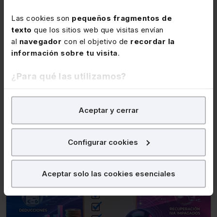
09 de diciembre de 2026
Webinar
Las cookies son
pequeños fragmentos de
Curso Cierre fiscal en el IS 2026 (3 sesiones
texto
que los sitios web que visitas envían
webinar)
al
navegador
con el objetivo de
recordar la
información sobre tu visita
.
★
★
★
★
★
(56)
¿Para qué las utilizamos?
256€
320€
+ IVA
+ IVA
En Lefebvre utilizamos las cookies con
fines
Aceptar y cerrar
analíticos
para tratar de
mejorar tu experiencia
en
Marceliano Hernández del Canto
nuestra página web. También con fines publicitarios,
para poder mostrarte publicidad y contenidos de tu
Configurar cookies
interés.
Fiscal
¿Qué puedes hacer?
Aceptar solo las cookies esenciales
Puedes
aceptar
las cookies para que tu
experiencia en la web sea óptima