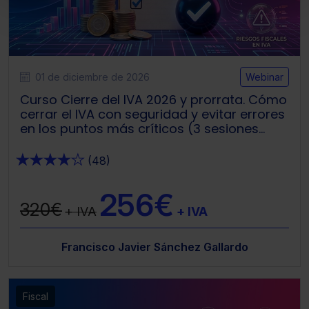
Puedes
aceptar solo las esenciales
para
denegar todas las cookies excepto aquellas
imprescindibles.
También puedes
configurar
las cookies y
seleccionar solo aquellas que quieras permitir en tu
01 de diciembre de 2026
Webinar
navegador. Si no seleccionas ninguna utilizaremos las
Curso Cierre del IVA 2026 y prorrata. Cómo
que sean indispensables para la navegación.
cerrar el IVA con seguridad y evitar errores
en los puntos más críticos (3 sesiones
Saber más acerca de las cookies
webinar)
★
★
★
★
★
(48)
256€
320€
+ IVA
+ IVA
Francisco Javier Sánchez Gallardo
Fiscal