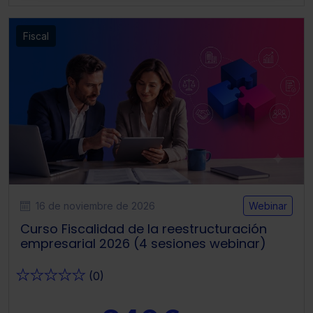
También puedes
configurar
las cookies y
seleccionar solo aquellas que quieras permitir en tu
Fiscal
navegador. Si no seleccionas ninguna utilizaremos las
que sean indispensables para la navegación.
Saber más acerca de las cookies
16 de noviembre de 2026
Webinar
Curso Fiscalidad de la reestructuración
empresarial 2026 (4 sesiones webinar)
★
★
★
★
★
(0)