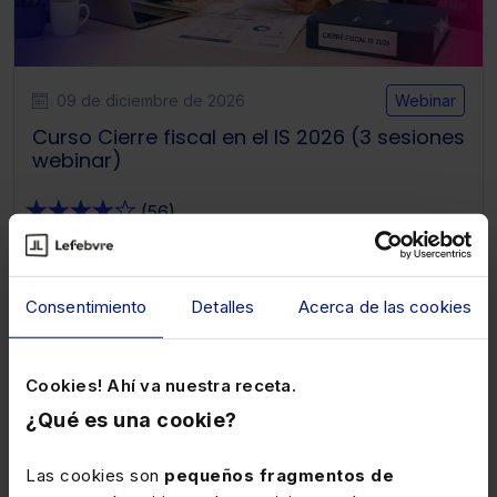
09 de diciembre de 2026
Webinar
Curso Cierre fiscal en el IS 2026 (3 sesiones
webinar)
★
★
★
★
★
(56)
256€
320€
+ IVA
+ IVA
Consentimiento
Detalles
Acerca de las cookies
Marceliano Hernández del Canto
Cookies! Ahí va nuestra receta.
¿Qué es una cookie?
Fiscal
Las cookies son
pequeños fragmentos de