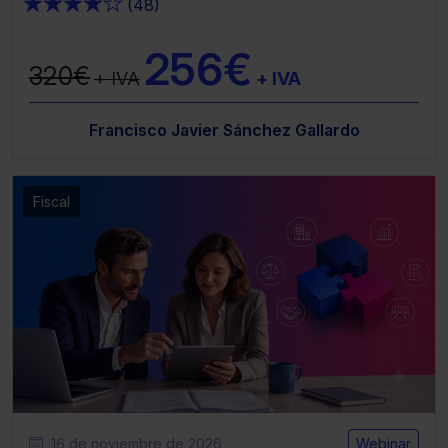
★
★
★
★
★
(48)
256€
320€
+ IVA
+ IVA
Francisco Javier Sánchez Gallardo
Fiscal
16 de noviembre de 2026
Webinar