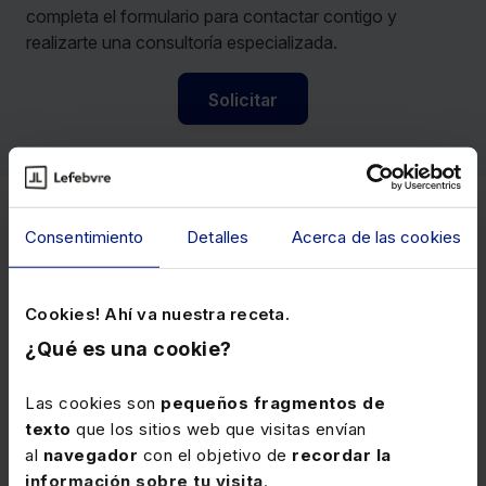
completa el formulario para contactar contigo y
realizarte una consultoría especializada.
Solicitar
Consentimiento
Detalles
Acerca de las cookies
Cursos relacionados
Cookies! Ahí va nuestra receta.
Descubre cuáles son los cursos más demandados por
nuestros clientes de entre todos los que tenemos
¿Qué es una cookie?
disponibles en nuestro catálogo.
Las cookies son
pequeños fragmentos de
texto
que los sitios web que visitas envían
al
navegador
con el objetivo de
recordar la
información sobre tu visita
.
Fiscal