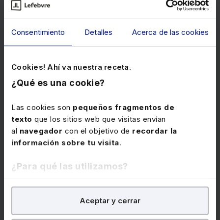
Disponible
Elearning
Curso elearning Transforma tu forma de
trabajar con Chat GPT
Consentimiento
Detalles
Acerca de las cookies
★
★
★
★
★
(0)
Cookies! Ahí va nuestra receta.
280€
¿Qué es una cookie?
350€
+ IVA
+ IVA
Las cookies son
pequeños fragmentos de
Hugo Ramallo García
texto
que los sitios web que visitas envían
al
navegador
con el objetivo de
recordar la
información sobre tu visita
.
IA
Habilidades Profesionales
¿Para qué las utilizamos?
En Lefebvre utilizamos las cookies con
fines
Aceptar y cerrar
analíticos
para tratar de
mejorar tu experiencia
en
nuestra página web. También con fines publicitarios,