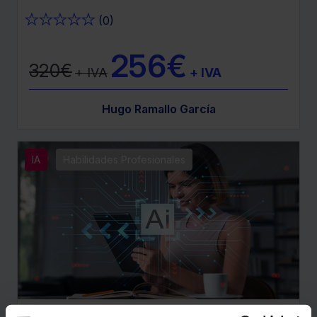
★
★
★
★
★
(0)
256€
320€
+ IVA
+ IVA
Hugo Ramallo García
IA
Habilidades Profesionales