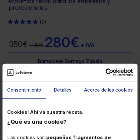
Próximos retos para las empresas y
profesionales
★
★
★
★
★
(2)
280€
350€
+ IVA
+ IVA
Bartolomé Borrego Zabala
Laboral
Consentimiento
Detalles
Acerca de las cookies
Cookies! Ahí va nuestra receta.
¿Qué es una cookie?
Las cookies son
pequeños fragmentos de