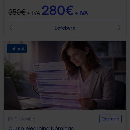
280€
350€
+ IVA
+ IVA
Lefebvre
Laboral
Disponible
Elearning
Curso elearning Nóminas