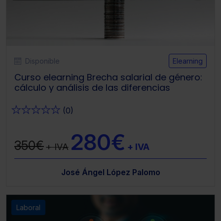
Disponible
Elearning
Curso elearning Brecha salarial de género:
cálculo y análisis de las diferencias
★
★
★
★
★
(0)
280€
350€
+ IVA
+ IVA
José Ángel López Palomo
Laboral