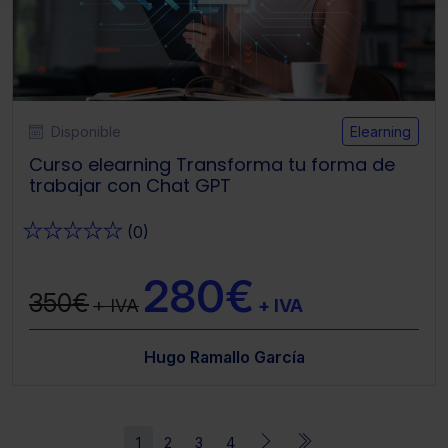
imprescindibles.
También puedes
configurar
las cookies y
seleccionar solo aquellas que quieras permitir en tu
navegador. Si no seleccionas ninguna utilizaremos las
que sean indispensables para la navegación.
Disponible
Elearning
Saber más acerca de las cookies
Curso elearning Transforma tu forma de
trabajar con Chat GPT
★
★
★
★
★
(0)
280€
350€
+ IVA
+ IVA
Hugo Ramallo García
1
2
3
4