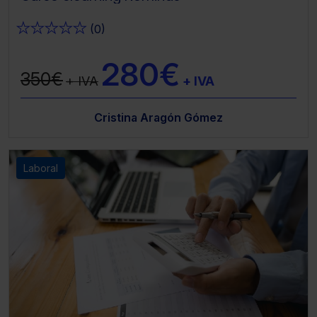
★
★
★
★
★
(0)
280€
350€
+ IVA
+ IVA
Cristina Aragón Gómez
Laboral