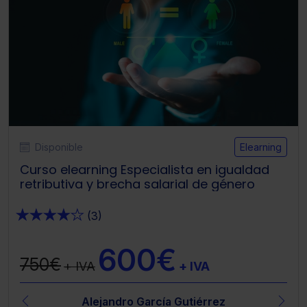
Disponible
Elearning
Curso elearning Especialista en igualdad
retributiva y brecha salarial de género
★
★
★
★
★
(3)
600€
750€
+ IVA
+ IVA
Alejandro García Gutiérrez