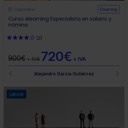
Disponible
Elearning
Curso elearning Especialista en salario y
nómina
★
★
★
★
★
(2)
720€
900€
+ IVA
+ IVA
Alejandro García Gutiérrez
Laboral