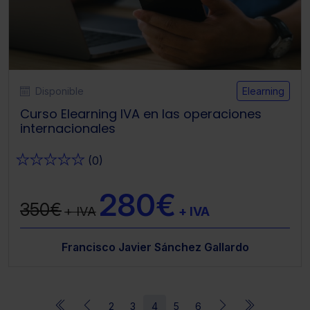
Disponible
Elearning
Curso Elearning IVA en las operaciones
internacionales
★
★
★
★
★
(0)
280€
350€
+ IVA
+ IVA
Francisco Javier Sánchez Gallardo
2
3
4
5
6