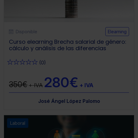
Disponible
Elearning
Curso elearning Brecha salarial de género:
cálculo y análisis de las diferencias
★
★
★
★
★
(0)
280€
350€
+ IVA
+ IVA
José Ángel López Palomo
Laboral