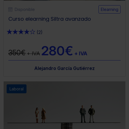
Disponible
Elearning
Curso elearning Siltra avanzado
★
★
★
★
★
(2)
280€
350€
+ IVA
+ IVA
Alejandro García Gutiérrez
Laboral