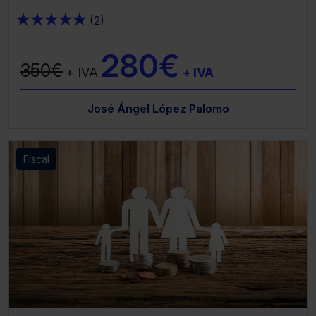
★
★
★
★
★
(2)
Saber más acerca de las cookies
280€
350€
+ IVA
+ IVA
José Ángel López Palomo
Fiscal