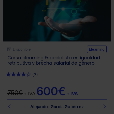
Disponible
Elearning
Curso elearning Especialista en igualdad
retributiva y brecha salarial de género
★
★
★
★
★
(3)
600€
750€
+ IVA
+ IVA
Alejandro García Gutiérrez