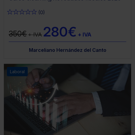
★
★
★
★
★
(0)
280€
350€
+ IVA
+ IVA
Marceliano Hernández del Canto
Laboral