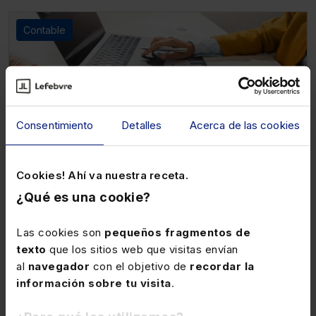
Contable
Consentimiento
Detalles
Acerca de las cookies
Cookies! Ahí va nuestra receta.
¿Qué es una cookie?
Disponible
Elearning
Curso elearning Cierre Contable
Las cookies son
pequeños fragmentos de
texto
que los sitios web que visitas envían
★
★
★
★
★
(1)
al
navegador
con el objetivo de
recordar la
información sobre tu visita
.
304€
380€
+ IVA
+ IVA