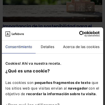
Importancia de la sostenibilidad para el
éxito de las organizaciones
Por generar confianza entre sus grupos de interés,
según señalan los expertos.
Consentimiento
Detalles
Acerca de las cookies
Lefebvre
08-11-2023
Cookies! Ahí va nuestra receta.
¿Qué es una cookie?
Las cookies son
pequeños fragmentos de texto
que
los sitios web que visitas envían al
navegador
con el
Lefebvre
objetivo de
recordar la información sobre tu visita
.
Lefebvre.es
¿Para qué las utilizamos?