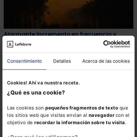
Alarmante incremento en frecuencia y
costo de incendios forestales
Un estudio reciente revela que los incendios forestales
están aumentando en frecuencia y costo a nivel
Consentimiento
Detalles
Acerca de las cookies
mundial, con casi la mitad de los eventos más dañinos
de los últimos 44 años ocurriendo en la última década.
Lefebvre
Este incremento se atribuye a condiciones climáticas
03-10-2025
extremas y a factores humanos como la mala gestión
Cookies! Ahí va nuestra receta.
del suelo y la expansión hacia paisajes inflamables.
¿Qué es una cookie?
Las cookies son
pequeños fragmentos de texto
que
los sitios web que visitas envían al
navegador
con el
Lefebvre
objetivo de
recordar la información sobre tu visita
.
Lefebvre.es
¿Para qué las utilizamos?