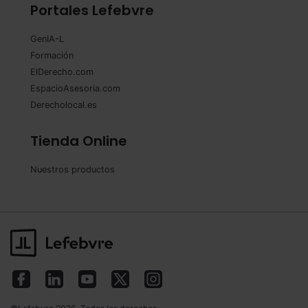
las que sean indispensables para la navegación.
Portales Lefebvre
Saber más acerca de las cookies
GenIA-L
Formación
ElDerecho.com
EspacioAsesoria.com
Derecholocal.es
Tienda Online
Nuestros productos