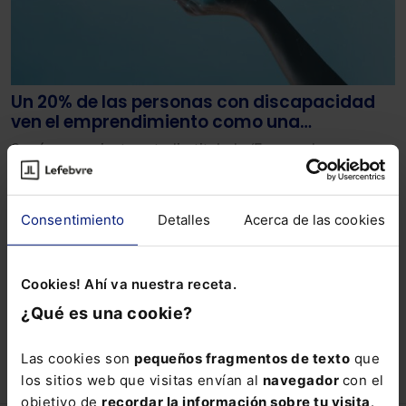
Un 20% de las personas con discapacidad
ven el emprendimiento como una
oportunidad
Según un reciente estudio titulado ‘Emprender con
discapacidad en España‘, realizado por la Fundación
ONCE y el Observatorio del Emprendimiento en España
(GEM), más del 20% de las personas con discapacidad
Lefebvre
muestran interés en el emprendimiento.
Consentimiento
Detalles
Acerca de las cookies
18-11-2024
Cookies! Ahí va nuestra receta.
¿Qué es una cookie?
«
1
2
Las cookies son
pequeños fragmentos de texto
que
los sitios web que visitas envían al
navegador
con el
objetivo de
recordar la información sobre tu visita
.