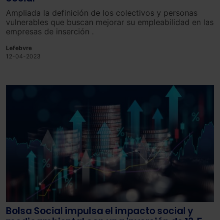
Ampliada la
defin
ici
ón
de
los
colectivos y personas
vulnerables
que
bus
can
me
j
or
ar
su
em
ple
abil
idad
en
las
em
pres
as
de
ins
er
ci
ón
.
Lefebvre
12-04-2023
Bolsa Social impulsa el impacto social y