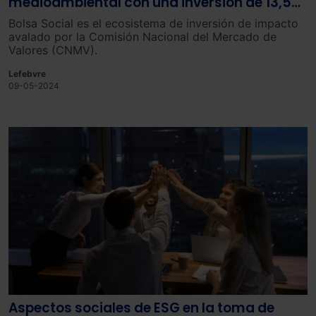
medioambiental con una inversión de 13,5
millones de euros en una década
Bolsa Social es el ecosistema de inversión de impacto
avalado por la Comisión Nacional del Mercado de
Valores (CNMV).
Lefebvre
09-05-2024
Aspectos sociales de ESG en la toma de