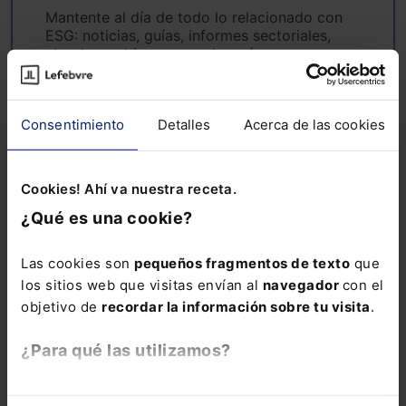
Mantente al día de todo lo relacionado con
ESG: noticias, guías, informes sectoriales,
ebooks, webinars y mucho más
Nombre:
Consentimiento
Detalles
Acerca de las cookies
Email:
Cookies! Ahí va nuestra receta.
¿Qué es una cookie?
Las cookies son
pequeños fragmentos de texto
que
los sitios web que visitas envían al
navegador
con el
Consulta la información básica sobre Protección de Datos
objetivo de
recordar la información sobre tu visita
.
Suscribirse
¿Para qué las utilizamos?
En Lefebvre utilizamos las cookies con
fines