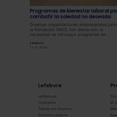
Programas de bienestar laboral pa
combatir la soledad no deseada
Diversas organizaciones empresariales junt
la Fundación ONCE han destacado la
necesidad de introducir programas de
bienestar laboral para afrontar el problema
Lefebvre
la soledad no deseada en el entorno de
12-11-2024
trabajo.
Lefebvre
Pr
Lefebvre.es
Eco
Conócenos
IA J
Trabaja con nosotros
Mem
Contacto Lefebvre
Base