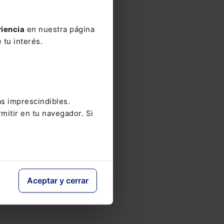
riencia
en nuestra página
a
 tu interés.
as
y
as imprescindibles.
mitir en tu navegador. Si
la
Aceptar y cerrar
e