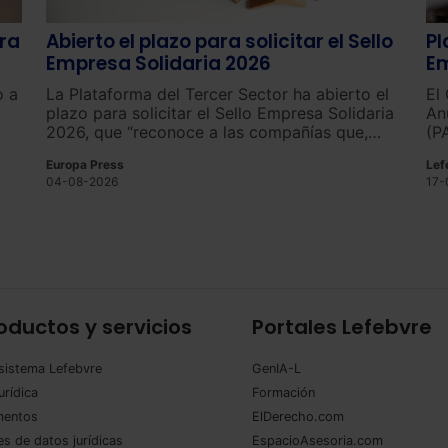
ra
Abierto el plazo para solicitar el Sello
Pl
Empresa Solidaria 2026
Em
o a
La Plataforma del Tercer Sector ha abierto el
El
plazo para solicitar el Sello Empresa Solidaria
An
2026, que “reconoce a las compañías que,
(P
 de
durante el último ejercicio fiscal, han
an
Europa Press
Lef
destinado el 0,7% de su Impuesto de
de
04-08-2026
17-
Sociedades a proyectos con fines sociales
Em
desarrollados por entidades del Tercer
Sector”.
oductos y servicios
Portales Lefebvre
sistema Lefebvre
GenIA-L
urídica
Formación
entos
ElDerecho.com
s de datos jurídicas
EspacioAsesoria.com