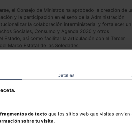
rse, el Consejo de Ministros ha aprobado la creación de u
nación y la participación en el seno de la Administración
tucionalizar la colaboración interministerial y fortalecer un
rechos Sociales, Consumo y Agenda 2030 y otros
 Estado, así como facilitar la articulación con el Tercer
 del Marco Estatal de las Soledades.
ue se construya un
tejido comunitario
que sirva de red a
eada, creando entornos de proximidad en los que participa
ra la discriminación teniendo en cuenta factores como la
Detalles
y líneas de actuación
receta.
para integrar de forma transversal la
 políticas públicas a nivel nacional, autonómico y local. En
estables de participación ciudadana o la puesta en marcha d
to de las soledades. Se impulsarán también criterios comu
fragmentos de texto
que los sitios web que visitas envían
soledad desde los sistemas sanitario, educativo y de
ormación sobre tu visita
.
os y apoyos de proximidad.