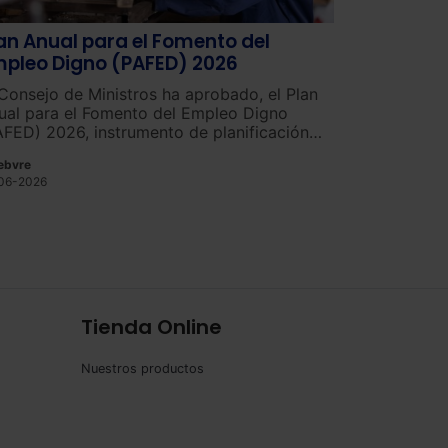
an Anual para el Fomento del
pleo Digno (PAFED) 2026
 Consejo de Ministros ha aprobado, el Plan
ual para el Fomento del Empleo Digno
AFED) 2026, instrumento de planificación
ual de las políticas activas de empleo
ebvre
sarrolladas por el Sistema Nacional de
06-2026
pleo.
Tienda Online
Nuestros productos