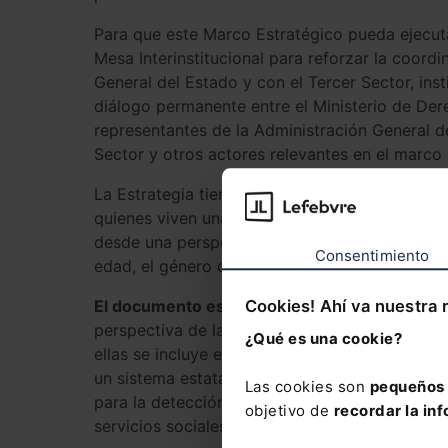
Para que este Marco Estratégico pueda ejecuta
Mesa Interinstitucional para reforzar la coordi
General del Estado y con el Tercer Sector, insti
diálogo permanente entre el Ministerio de De
representantes de la Administración General del
Sector y otros actores relevantes en el marco
La Estrategia tiene como objetivo impulsar q
quienes viven una situación de soledad no des
desde una perspectiva inclusiva, y luchar cont
Consentimiento
edad, el género o la discapacidad.
El documento establece objetivos concretos 
Cookies! Ahí va nuestra 
perspectiva de la soledad en el conjunto de las
¿Qué es una cookie?
ellas se incluye el desarrollo de estructuras 
un sistema estatal de indicadores y seguimien
Las cookies son
pequeños 
para la detección temprana de situaciones de 
objetivo de
recordar la inf
servicios sociales y se reforzarán los servici