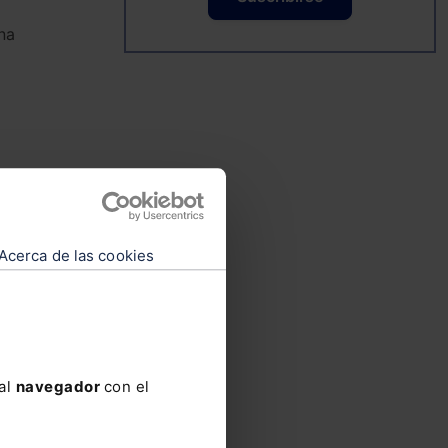
na
r,
Acerca de las cookies
tre
e
nes
 al
navegador
con el