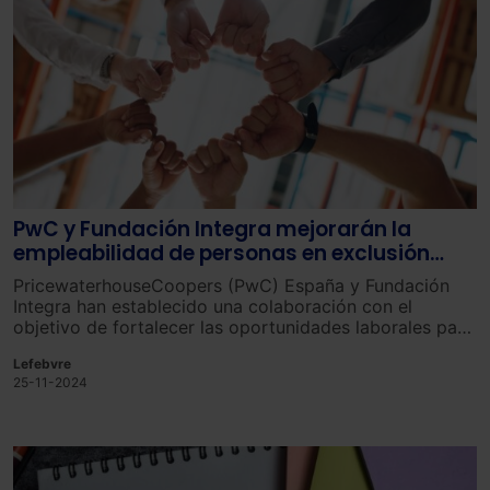
PwC y Fundación Integra mejorarán la
empleabilidad de personas en exclusión
social y con discapacidad
PricewaterhouseCoopers (PwC) España y Fundación
Integra han establecido una colaboración con el
objetivo de fortalecer las oportunidades laborales para
las personas que se enfrentan a la exclusión social y la
Lefebvre
discapacidad.
25-11-2024