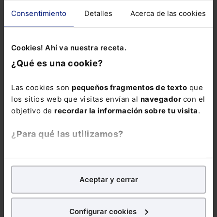
Consentimiento
Detalles
Acerca de las cookies
ALERTAS
Cookies! Ahí va nuestra receta.
¿Qué es una cookie?
Las cookies son
pequeños fragmentos de texto
que
Suscríbete ya a la alerta
los sitios web que visitas envían al
navegador
con el
ESG
objetivo de
recordar la información sobre tu visita
.
Mantente al día de todo lo relacionado con
ESG: noticias, guías, informes sectoriales,
¿Para qué las utilizamos?
ebooks, webinars y mucho más
En Lefebvre utilizamos las cookies con
fines
Nombre:
analíticos
para tratar de
mejorar tu experiencia
en
Aceptar y cerrar
nuestra página web. También con fines publicitarios,
para poder mostrarte publicidad y contenidos de tu
interés.
Email:
Configurar cookies