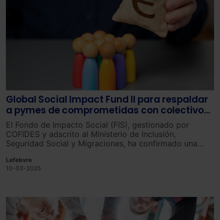
Global Social Impact Fund II para respaldar
a pymes de comprometidas con colectivos
en riesgo de exclusión
El Fondo de Impacto Social (FIS), gestionado por
COFIDES y adscrito al Ministerio de Inclusión,
Seguridad Social y Migraciones, ha confirmado una
inversión de 15 millones de euros en el Global Social
Lefebvre
Impact Fund II (GSIF España).
10-03-2025