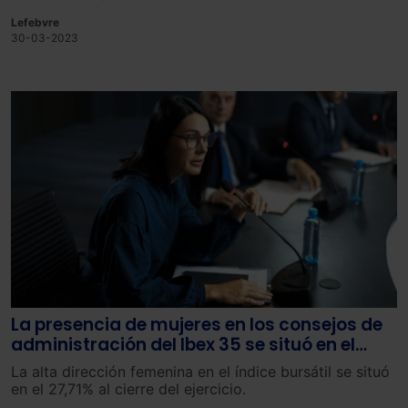
representantes si los análisis salariales reflejan una
Lefebvre
brecha de género de al menos el 5%.
30-03-2023
La presencia de mujeres en los consejos de
administración del Ibex 35 se situó en el
42,19% en 2025
La alta dirección femenina en el índice bursátil se situó
en el 27,71% al cierre del ejercicio.