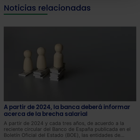
También puedes
configurar
las cookies y
Noticias relacionadas
seleccionar solo aquellas que quieras permitir en tu
navegador. Si no seleccionas ninguna utilizaremos
las que sean indispensables para la navegación.
Saber más acerca de las cookies
A partir de 2024, la banca deberá informar
acerca de la brecha salarial
A
partir
de
202
4
y
cada
tres
años
,
de
acuerdo
a
la
rec
iente
circular
del
Banco
de
España
public
ada
en
el
Bo
let
ín
Of
icial
del
Estado
(
BO
E
),
las
ent
idades
de