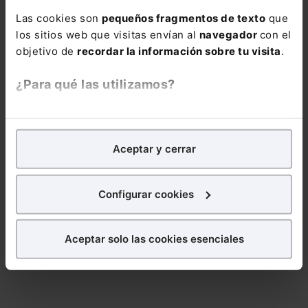
Las cookies son
pequeños fragmentos de texto
que
Nombre:
los sitios web que visitas envían al
navegador
con el
objetivo de
recordar la información sobre tu visita
.
¿Para qué las utilizamos?
Email:
En Lefebvre utilizamos las cookies con
fines
analíticos
para tratar de
mejorar tu experiencia
en
Aceptar y cerrar
nuestra página web. También con fines publicitarios,
Consulta la información básica sobre Protección de Datos
para poder mostrarte publicidad y contenidos de tu
interés.
Configurar cookies
Suscribirse
¿Qué puedes hacer?
Aceptar solo las cookies esenciales
Puedes
aceptar
las cookies para que tu
experiencia en la web sea óptima
Puedes
aceptar solo las esenciales
para denegar
todas las cookies excepto aquellas imprescindibles.