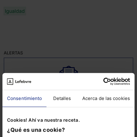
Igualdad
ALERTAS
Suscríbete ya a la alerta
Consentimiento
Detalles
Acerca de las cookies
ESG
Mantente al día de todo lo relacionado con
Cookies! Ahí va nuestra receta.
ESG: noticias, guías, informes sectoriales,
¿Qué es una cookie?
ebooks, webinars y mucho más