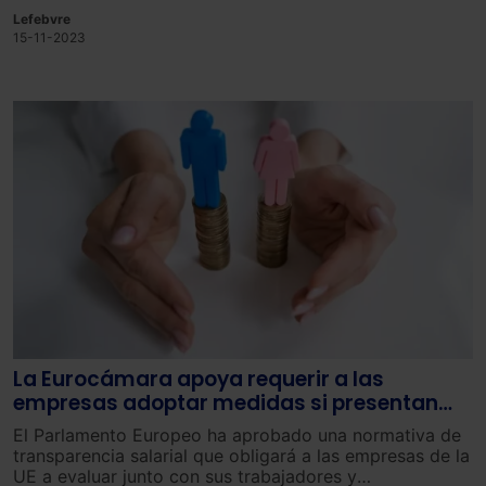
créd
ito
y
los
estable
c
imientos
financier
os
de
créd
ito
Lefebvre
(
E
FC
)
estar
án
oblig
ados
a
revel
ar
la
brecha salarial de
15-11-2023
género
presente
en
sus
equipos
de
trabajo
.
La Eurocámara apoya requerir a las
empresas adoptar medidas si presentan
una brecha salarial de género de al menos
El Parlamento Europeo ha aprobado una normativa de
el 5%
transparencia salarial que obligará a las empresas de la
UE a evaluar junto con sus trabajadores y