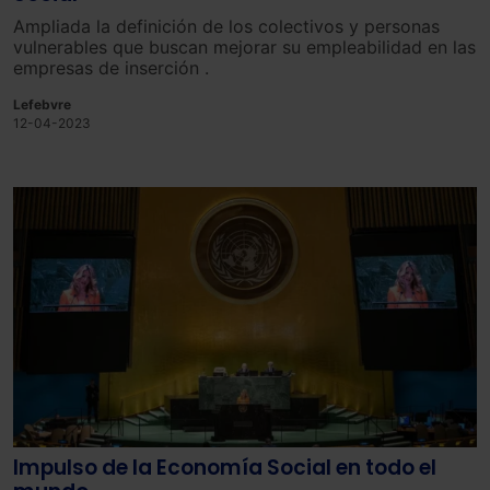
Saber más acerca de las cookies
Ampliada la
defin
ici
ón
de
los
colectivos y personas
vulnerables
que
bus
can
me
j
or
ar
su
em
ple
abil
idad
en
las
em
pres
as
de
ins
er
ci
ón
.
Lefebvre
12-04-2023
Impulso de la Economía Social en todo el