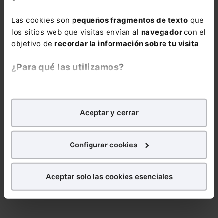
ebooks, webinars y mucho más
Las cookies son
pequeños fragmentos de texto
que
Nombre:
los sitios web que visitas envían al
navegador
con el
objetivo de
recordar la información sobre tu visita
.
¿Para qué las utilizamos?
Email:
En Lefebvre utilizamos las cookies con
fines
analíticos
para tratar de
mejorar tu experiencia
en
Aceptar y cerrar
nuestra página web. También con fines publicitarios,
para poder mostrarte publicidad y contenidos de tu
Consulta la información básica sobre Protección de Datos
interés.
Configurar cookies
Suscribirse
¿Qué puedes hacer?
Aceptar solo las cookies esenciales
Puedes
aceptar
las cookies para que tu
experiencia en la web sea óptima
Puedes
aceptar solo las esenciales
para denegar