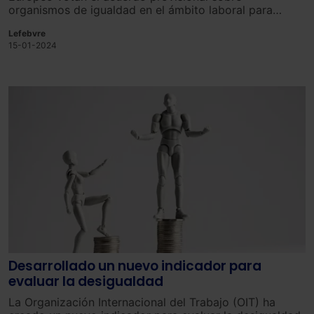
organism
os
de
igual
dad
en
el
á
mb
ito
labor
al
para
prom
over
la
igual
dad
de
oportun
idades
entre
hombres
Lefebvre
y
mujeres
.
15-01-2024
Desarrollado un nuevo indicador para
evaluar la desigualdad
La Organización Internacional del Trabajo (OIT) ha