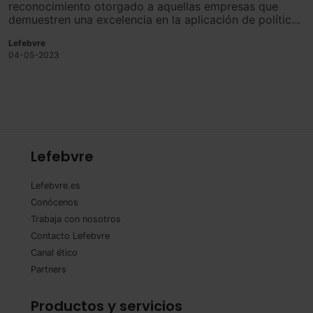
reconocimiento otorgado a aquellas empresas que
demuestren una excelencia en la aplicación de políticas
de igualdad de trato y de oportunidades entre sus
Lefebvre
trabajadoras y trabajadores.
04-05-2023
Lefebvre
Lefebvre.es
Conócenos
Trabaja con nosotros
Contacto Lefebvre
Canal ético
Partners
Productos y servicios