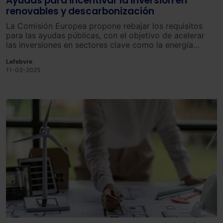
Ayudas para incentivar la inversión en
renovables y descarbonización
La Comisión Europea propone rebajar los requisitos
para las ayudas públicas, con el objetivo de acelerar
las inversiones en sectores clave como la energía
renovable, la descarbonización industrial y la
Lefebvre
producción de componentes esenciales como baterías
11-03-2025
y paneles solares.