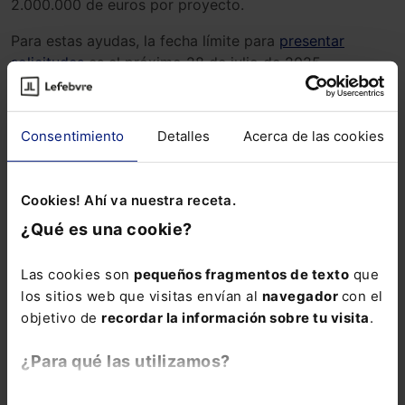
2.000.000 de euros por proyecto.
Para estas ayudas, la fecha límite para
presentar
solicitudes
es el próximo 28 de julio de 2025.
bioeconomía
gobernanza
Consentimiento
Detalles
Acerca de las cookies
Cookies! Ahí va nuestra receta.
¿Qué es una cookie?
ALERTAS
Las cookies son
pequeños fragmentos de texto
que
los sitios web que visitas envían al
navegador
con el
objetivo de
recordar la información sobre tu visita
.
¿Para qué las utilizamos?
Suscríbete ya a la alerta