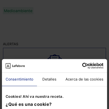
Medioambiente
ALERTAS
Consentimiento
Detalles
Acerca de las cookies
Suscríbete ya a la alerta
ESG
Mantente al día de todo lo relacionado con
Cookies! Ahí va nuestra receta.
ESG: noticias, guías, informes sectoriales,
¿Qué es una cookie?
ebooks, webinars y mucho más