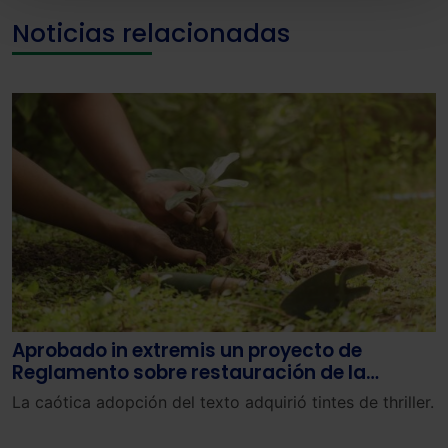
También puedes
configurar
las cookies y
Noticias relacionadas
seleccionar solo aquellas que quieras permitir en tu
navegador. Si no seleccionas ninguna utilizaremos
las que sean indispensables para la navegación.
Saber más acerca de las cookies
Aprobado in extremis un proyecto de
Reglamento sobre restauración de la
naturaleza
La caótica adopción del texto adquirió tintes de thriller.