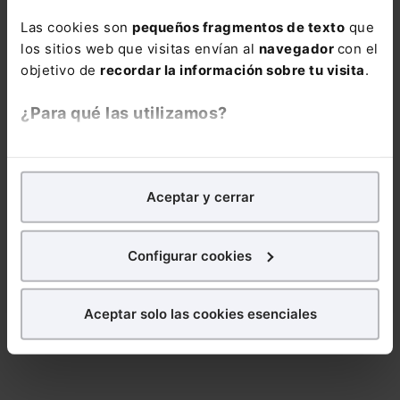
Las cookies son
pequeños fragmentos de texto
que
Nombre:
los sitios web que visitas envían al
navegador
con el
objetivo de
recordar la información sobre tu visita
.
¿Para qué las utilizamos?
Email:
En Lefebvre utilizamos las cookies con
fines
analíticos
para tratar de
mejorar tu experiencia
en
Aceptar y cerrar
nuestra página web. También con fines publicitarios,
Consulta la información básica sobre Protección de Datos
para poder mostrarte publicidad y contenidos de tu
interés.
Configurar cookies
Suscribirse
¿Qué puedes hacer?
Aceptar solo las cookies esenciales
Puedes
aceptar
las cookies para que tu
experiencia en la web sea óptima
Puedes
aceptar solo las esenciales
para denegar
todas las cookies excepto aquellas imprescindibles.