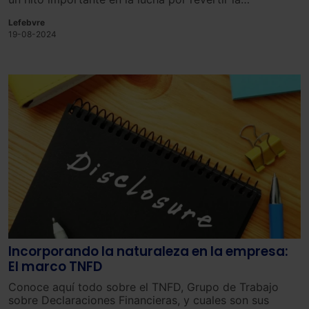
degradación ambiental, lograr la neutralidad climática y
Lefebvre
fortalecer la resiliencia de Europa ante el impacto del
19-08-2024
cambio climático.
Incorporando la naturaleza en la empresa:
El marco TNFD
Conoce aquí todo sobre el TNFD, Grupo de Trabajo
sobre Declaraciones Financieras, y cuales son sus