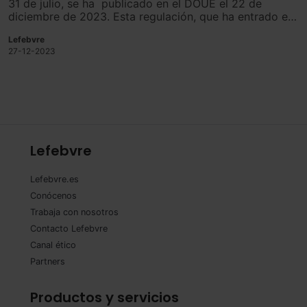
31 de julio, se ha publicado en el DOUE el 22 de
diciembre de 2023. Esta regulación, que ha entrado en
vigor el 25 de diciembre de 2023, establece el 1 de
Lefebvre
enero de 2024 como la fecha límite para que las
27-12-2023
empresas se adapten a estas normas, las cuales son
aplicables a ejercicios que comiencen a partir de dicha
fecha.
Lefebvre
Lefebvre.es
Conócenos
Trabaja con nosotros
Contacto Lefebvre
Canal ético
Partners
Productos y servicios