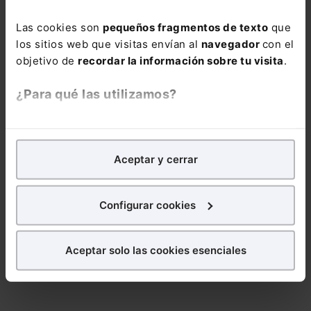
ebooks, webinars y mucho más
Las cookies son
pequeños fragmentos de texto
que
Nombre:
los sitios web que visitas envían al
navegador
con el
objetivo de
recordar la información sobre tu visita
.
¿Para qué las utilizamos?
Email:
En Lefebvre utilizamos las cookies con
fines
analíticos
para tratar de
mejorar tu experiencia
en
Aceptar y cerrar
nuestra página web. También con fines publicitarios,
para poder mostrarte publicidad y contenidos de tu
Consulta la información básica sobre Protección de Datos
interés.
Configurar cookies
Suscribirse
¿Qué puedes hacer?
Aceptar solo las cookies esenciales
Puedes
aceptar
las cookies para que tu
experiencia en la web sea óptima
Puedes
aceptar solo las esenciales
para denegar