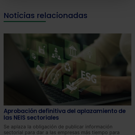
todas las cookies excepto aquellas imprescindibles.
También puedes
configurar
las cookies y
Noticias relacionadas
seleccionar solo aquellas que quieras permitir en tu
navegador. Si no seleccionas ninguna utilizaremos
las que sean indispensables para la navegación.
Saber más acerca de las cookies
Aprobación definitiva del aplazamiento de
las NEIS sectoriales
Se aplaza la obligación de publicar información
sectorial para dar a las empresas más tiempo para