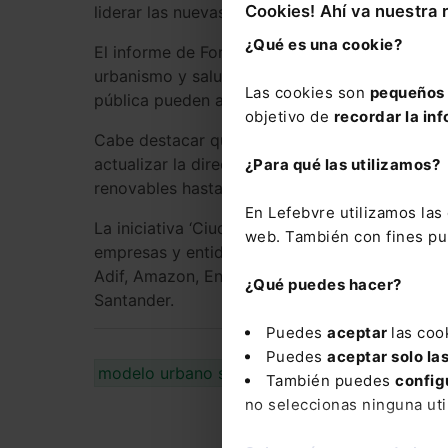
Cookies! Ahí va nuestra 
liderar las nuevas estrategias de sostenibilidad
¿Qué es una cookie?
El informe de Forética aborda la transición en
urbanismo y salud. También identifica cuatro á
Las cookies son
pequeños 
pública pueden actuar: urbanismo, edificación
objetivo de
recordar la inf
Cabe destacar que la Unión Europea ha tomado 
actualizar la directiva sobre energías renovab
¿Para qué las utilizamos?
renovables hasta el 42,5% en 2030, con un pos
En Lefebvre utilizamos la
La iniciativa ‘Ciudades Sostenibles 2030’ está 
web. También con fines pub
empresas y entidades, entre ellas CEMEX, ENG
Adif, Amazon, Enagás, Ferrovial, Holcim, Iberdr
¿Qué puedes hacer?
Santander.
Puedes
aceptar
las coo
Puedes
aceptar solo la
modelo urbano sostenible
transición energét
También puedes
config
no seleccionas ninguna uti