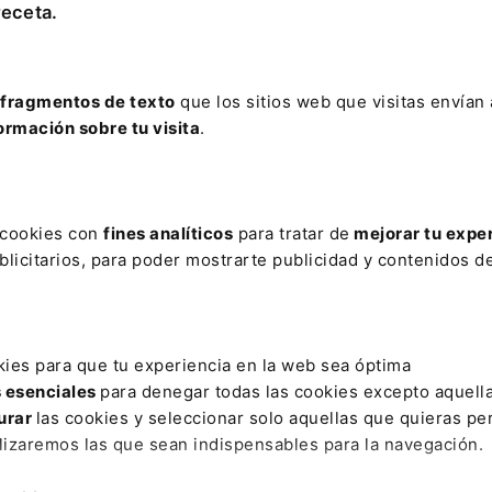
receta.
 y transición energética.
ergética desde cuatro perspectivas: energética, construcció
reas clave en las que las empresas y la administración
fragmentos de texto
que los sitios web que visitas envían
, servicios urbanos y hábitos de vida y consumo.
ormación sobre tu visita
.
medidas significativas hacia la transición energética al
les. El objetivo es aumentar el consumo de energías
ible objetivo adicional del 45%.
s cookies con
fines analíticos
para tratar de
mejorar tu expe
liderada por Forética y cuenta con la participación de 16
licitarios, para poder mostrarte publicidad y contenidos de
IE, Metrovacesa y Sanitas. También participan Accenture,
ola, Metro Ligero Oeste, Microsoft, Sacyr, Savills y
kies para que tu experiencia en la web sea óptima
s esenciales
para denegar todas las cookies excepto aquell
ica
urar
las cookies y seleccionar solo aquellas que quieras per
lizaremos las que sean indispensables para la navegación.