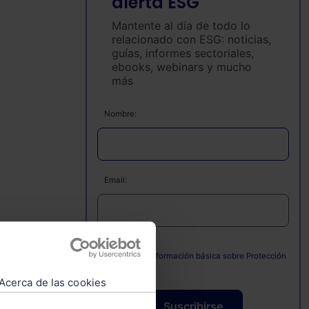
alerta ESG
Mantente al día de todo lo
relacionado con ESG: noticias,
guías, informes sectoriales,
ebooks, webinars y mucho
más
Nombre:
Email:
Consulta la información básica sobre Protección
de Datos
Acerca de las cookies
la
Suscribirse