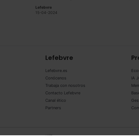
Lefebvre
15-04-2024
Lefebvre
Pr
Lefebvre.es
Eco
Conócenos
IA J
Trabaja con nosotros
Mem
Contacto Lefebvre
Base
Canal ético
Ges
Partners
Com