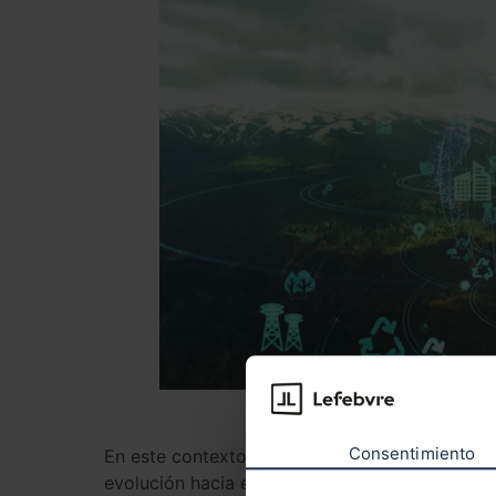
Consentimiento
En este contexto, los expertos consideran que 
evolución hacia entornos urbanos más saludabl