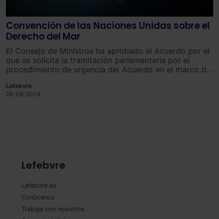
Convención de las Naciones Unidas sobre el
Derecho del Mar
El Consejo de Ministros ha aprobado el Acuerdo por el
que se solicita la tramitación parlamentaria por el
procedimiento de urgencia del Acuerdo en el marco de
la Convención de las Naciones Unidas sobre el
Lefebvre
Derecho del Mar relativo a la conservación y el uso
28-08-2024
sostenible de la diversidad biológica marina de las
zonas situadas fuera de la jurisdicción nacional.
Lefebvre
Lefebvre.es
Conócenos
Trabaja con nosotros