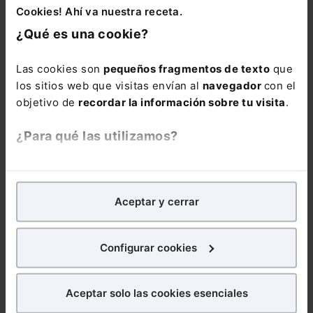
Suscríbete ya a la alerta
Cookies! Ahí va nuestra receta.
ESG
¿Qué es una cookie?
Mantente al día de todo lo relacionado con
Las cookies son
pequeños fragmentos de texto
que
ESG: noticias, guías, informes sectoriales,
los sitios web que visitas envían al
navegador
con el
ebooks, webinars y mucho más
objetivo de
recordar la información sobre tu visita
.
Nombre:
¿Para qué las utilizamos?
En Lefebvre utilizamos las cookies con
fines
analíticos
para tratar de
mejorar tu experiencia
en
Email:
Aceptar y cerrar
nuestra página web. También con fines publicitarios,
para poder mostrarte publicidad y contenidos de tu
interés.
Configurar cookies
Consulta la información básica sobre Protección de Datos
¿Qué puedes hacer?
Aceptar solo las cookies esenciales
Suscribirse
Puedes
aceptar
las cookies para que tu