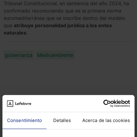
Tribunal Constitucional, en sentencia del año 2024, ha
confirmado reconociendo que es la primera norma
euromediterránea que se inscribe dentro del modelo
que
atribuye personalidad jurídica a los entes
naturales
.
gobernanza
Medioambiente
ALERTAS
Consentimiento
Detalles
Acerca de las cookies