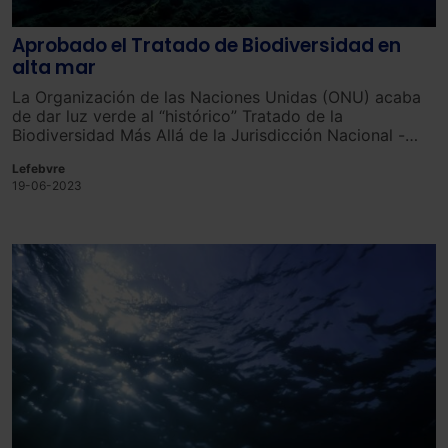
Aprobado el Tratado de Biodiversidad en
alta mar
La Organización de las Naciones Unidas (ONU) acaba
de dar luz verde al “histórico” Tratado de la
Biodiversidad Más Allá de la Jurisdicción Nacional -
popularmente conocido como Tratado de Alta Mar-.
Lefebvre
Este acuerdo busca preservar y garantizar un uso
19-06-2023
sostenible de dos terceras partes de nuestros océanos
globales.