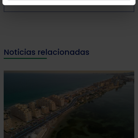
experiencia en la web sea óptima
Puedes
aceptar solo las esenciales
para denegar
todas las cookies excepto aquellas imprescindibles.
También puedes
configurar
las cookies y
seleccionar solo aquellas que quieras permitir en tu
navegador. Si no seleccionas ninguna utilizaremos
las que sean indispensables para la navegación.
Noticias relacionadas
Saber más acerca de las cookies