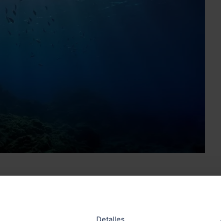
acaba de dar luz verde al “histórico”
Tratado de la
ional
-popularmente conocido como Tratado de Alta Mar-.
uso sostenible
de dos terceras partes de nuestros océano
Detalles