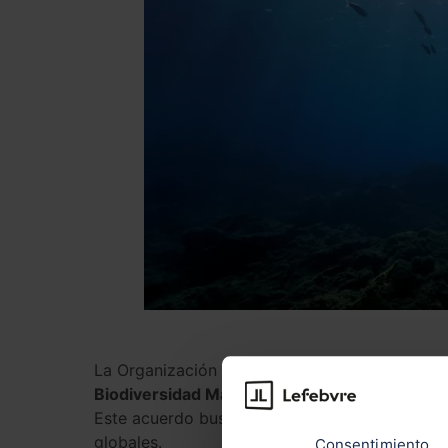
La Organización de las Naciones Unidas (ONU) 
Biodiversidad Más Allá de la Jurisdicción Nac
Este acuerdo busca preservar y garantizar un
globales.
Consentimiento