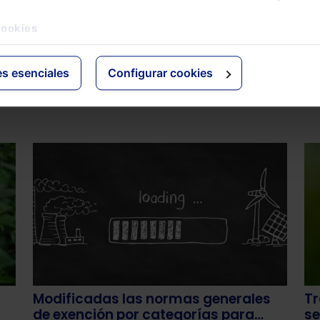
cookies
es esenciales
Configurar cookies
s
Modificadas las normas generales
Tr
de exención por categorías para
se