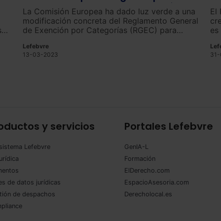
promover y acelerar la transición
pa
La Comisión Europea ha dado luz verde a una
El
ecológica y digital
modificación concreta del Reglamento General
cr
s
de Exención por Categorías (RGEC) para
es
ayudar, simplificar y acelerar el apoyo a la
co
Lefebvre
Lef
transición ecológica y digital de la UE.
co
13-03-2023
31-
mi
co
oductos y servicios
Portales Lefebvre
sistema Lefebvre
GenIA-L
urídica
Formación
entos
ElDerecho.com
s de datos jurídicas
EspacioAsesoria.com
tión de despachos
Derecholocal.es
pliance