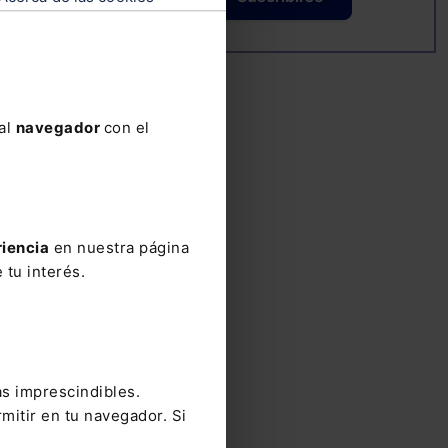
e
 al
navegador
con el
riencia
en nuestra página
 tu interés.
cia
as imprescindibles.
mitir en tu navegador. Si