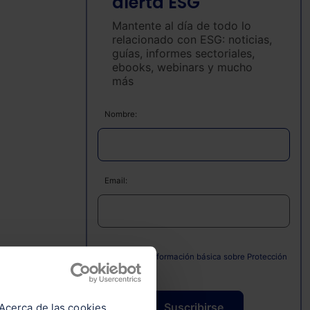
alerta ESG
Mantente al día de todo lo
relacionado con ESG: noticias,
guías, informes sectoriales,
ebooks, webinars y mucho
más
Nombre:
Email:
Consulta la información básica sobre Protección
de Datos
s
Suscribirse
Acerca de las cookies