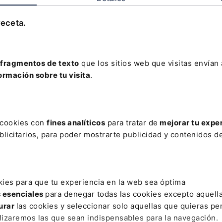
U sobre el Derecho del Mar, estará abierto a adhesiones
receta.
n vigor una vez haya sido ratificado por 60 países.
l para la conservación y el uso sostenible de la
 También proporcionará un marco para la cooperación entr
fragmentos de texto
que los sitios web que visitas envían
para alcanzar los objetivos de la Agenda 2030 para un
ormación sobre tu visita
.
idad Global Kunming-Montreal.
rtes: (1) el reparto equitativo de los beneficios de las
éticos marinos para la Humanidad, (2) la creación de áreas
s cookies con
fines analíticos
para tratar de
mejorar tu expe
es y fondos marinos, (3) un marco legal internacional para
licitarios, para poder mostrarte publicidad y contenidos de
éano y el cambio climático, y (4) la cooperación y
rmantes para lograr los objetivos del acuerdo.
ación, un mecanismo de solución de disputas, una Conferen
kies para que tu experiencia en la web sea óptima
ico y otros organismos.
s esenciales
para denegar todas las cookies excepto aquell
urar
las cookies y seleccionar solo aquellas que quieras per
lizaremos las que sean indispensables para la navegación.