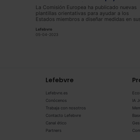
transición ecológica
La Comisión Europea ha publicado nuevas
plantillas orientativas para ayudar a los
Estados miembros a diseñar medidas en su
planes nacionales de recuperación y
Lefebvre
resiliencia, de acuerdo con las normas de la
05-04-2023
UE sobre ayudas estatales.
Lefebvre
Pr
Lefebvre.es
Eco
Conócenos
IA J
Trabaja con nosotros
Mem
Contacto Lefebvre
Base
Canal ético
Ges
Partners
Com