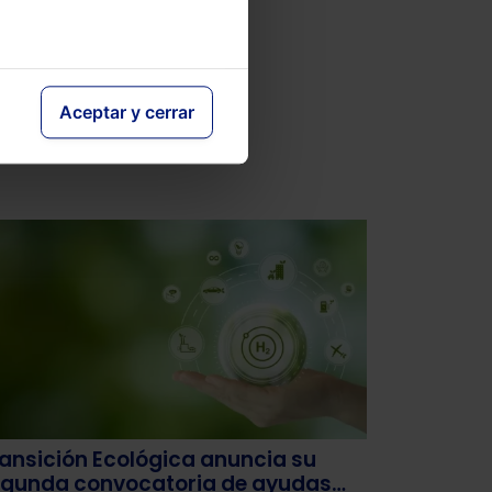
Aceptar y cerrar
ansición Ecológica anuncia su
gunda convocatoria de ayudas