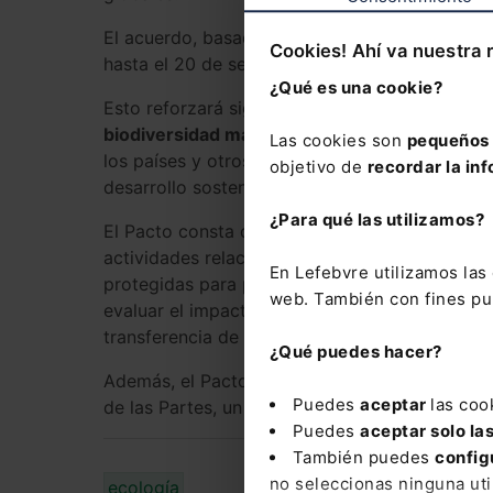
El acuerdo, basado en la Convención de la ON
Cookies! Ahí va nuestra 
hasta el 20 de septiembre de 2022 y entrará e
¿Qué es una cookie?
Esto reforzará significativamente el marco lega
biodiversidad marina
, según destaca la ONU.
Las cookies son
pequeños 
los países y otros actores que será “crucial” 
objetivo de
recordar la inf
desarrollo sostenible y el Marco de Biodivers
¿Para qué las utilizamos?
El Pacto consta de cuatro partes principales pa
actividades relacionadas con los recursos gen
En Lefebvre utilizamos la
protegidas para preservar los hábitats, especi
web. También con fines pub
evaluar el impacto de las actividades en el oc
transferencia de tecnología entre los países fi
¿Qué puedes hacer?
Además, el Pacto incluye una base de financi
Puedes
aceptar
las coo
de las Partes, un Organismo Científico y Técn
Puedes
aceptar solo la
También puedes
config
no seleccionas ninguna uti
ecología