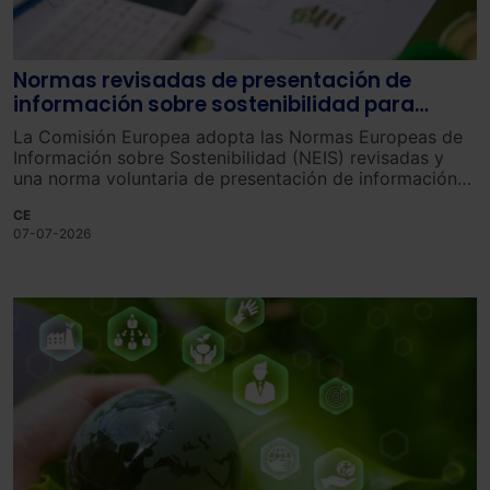
Normas revisadas de presentación de
información sobre sostenibilidad para
reducir la carga administrativa de las
La Comisión Europea adopta las Normas Europeas de
empresas de la UE
Información sobre Sostenibilidad (NEIS) revisadas y
una norma voluntaria de presentación de información
para las empresas más pequeñas.
CE
07-07-2026