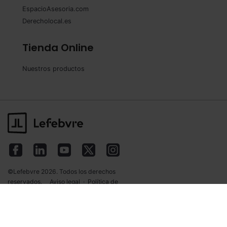
EspacioAsesoria.com
Derecholocal.es
Tienda Online
Nuestros productos
©Lefebvre 2026. Todos los derechos
reservados.
Aviso legal
·
Política de
privacidad
·
Política de cookies
·
Condiciones
de contratación