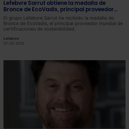
Lefebvre Sarrut obtiene la medalla de
Bronce de EcoVadis, principal proveedor
mundial de calificaciones de sostenibilidad
El grupo Lefebvre Sarrut ha recibido la medalla de
Bronce de EcoVadis, el principal proveedor mundial de
certificaciones de sostenibilidad.
Lefebvre
07-02-2023