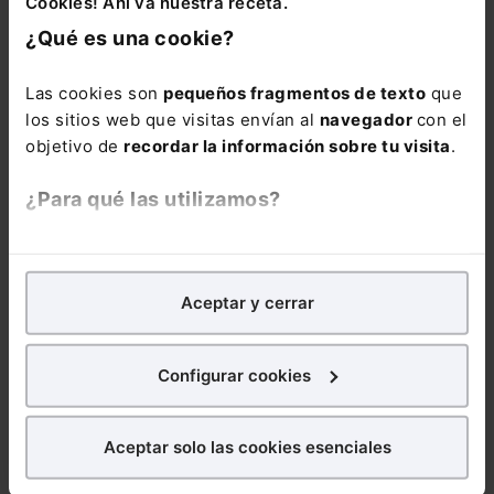
Cookies! Ahí va nuestra receta.
ESG
¿Qué es una cookie?
Mantente al día de todo lo relacionado con
ESG: noticias, guías, informes sectoriales,
Las cookies son
pequeños fragmentos de texto
que
ebooks, webinars y mucho más
los sitios web que visitas envían al
navegador
con el
objetivo de
recordar la información sobre tu visita
.
Nombre:
¿Para qué las utilizamos?
En Lefebvre utilizamos las cookies con
fines
Email:
analíticos
para tratar de
mejorar tu experiencia
en
Aceptar y cerrar
nuestra página web. También con fines publicitarios,
para poder mostrarte publicidad y contenidos de tu
interés.
Configurar cookies
Consulta la información básica sobre Protección de Datos
¿Qué puedes hacer?
Suscribirse
Aceptar solo las cookies esenciales
Puedes
aceptar
las cookies para que tu
experiencia en la web sea óptima