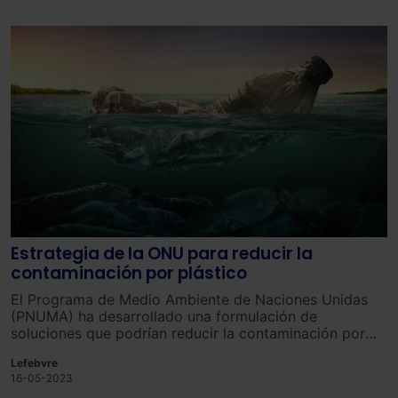
seleccionar solo aquellas que quieras permitir en tu
navegador. Si no seleccionas ninguna utilizaremos
las que sean indispensables para la navegación.
Saber más acerca de las cookies
Estrategia de la ONU para reducir la
contaminación por plástico
El Programa de Medio Ambiente de Naciones Unidas
(PNUMA) ha desarrollado una formulación de
soluciones que podrían reducir la contaminación por
plástico en un 80% para 2040, pero esto sólo es
Lefebvre
posible si los países y las empresas realizan cambios
16-05-2023
significativos en sus políticas y en el mercado, así