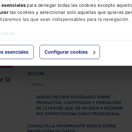
TELÉFONO
s esenciales
para denegar todas las cookies excepto aquell
urar
las cookies y seleccionar solo aquellas que quieras per
lizaremos las que sean indispensables para la navegación.
CÓDIGO POSTAL
cookies
EMPRESA
es esenciales
Configurar cookies
SECTOR:
r la
QUIERO RECIBIR NOVEDADES SOBRE
PRODUCTOS, CONTENIDOS Y FORMACIÓN
DE LEFEBVRE QUE ME AYUDEN A MEJORAR
MIS COMPETENCIAS COMO PROFESIONAL
CONSULTA LA INFORMACIÓN BÁSICA SOBRE