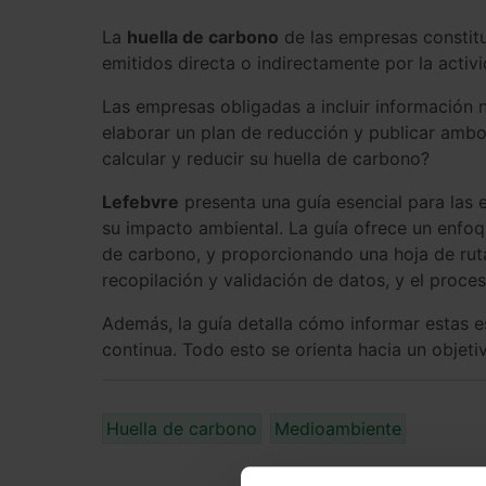
La
huella de carbono
de las empresas constitu
emitidos directa o indirectamente por la activ
Las empresas obligadas a incluir información 
elaborar un plan de reducción y publicar amb
calcular y reducir su huella de carbono?
Lefebvre
presenta una guía esencial para las
su impacto ambiental. La guía ofrece un enfoqu
de carbono, y proporcionando una hoja de ruta 
recopilación y validación de datos, y el proce
Además, la guía detalla cómo informar estas e
continua. Todo esto se orienta hacia un objetivo
Huella de carbono
Medioambiente