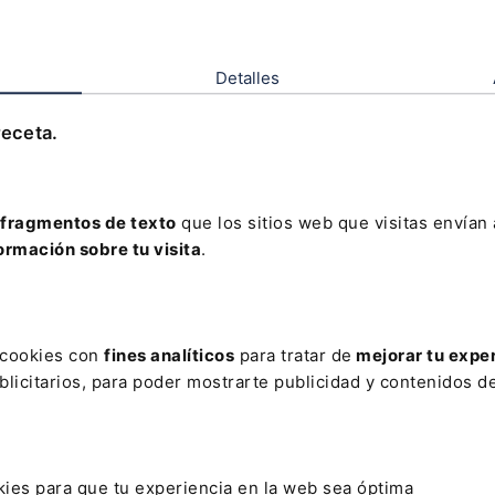
e
¿PERTENECES AL ÁREA DE RSC, ASG O
Detalles
SIMILAR?
receta.
SÍ
NO
fragmentos de texto
que los sitios web que visitas envían
NOMBRE
ormación sobre tu visita
.
PRIMER APELLIDO
s cookies con
fines analíticos
para tratar de
mejorar tu expe
licitarios, para poder mostrarte publicidad y contenidos de
EMAIL
kies para que tu experiencia en la web sea óptima