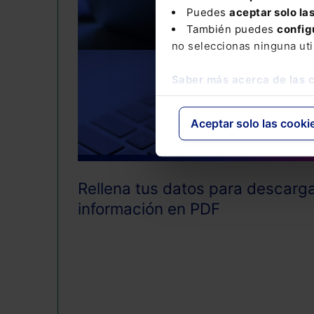
Puedes
aceptar solo la
También puedes
config
no seleccionas ninguna uti
Saber más acerca de las 
Aceptar solo las cooki
Rellena tus datos para descarga
información en PDF