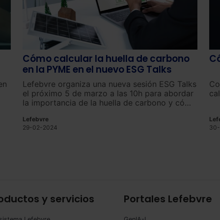
Cómo calcular la huella de carbono
Có
en la PYME en el nuevo ESG Talks
en
Lefebvre organiza una nueva sesión ESG Talks
Co
el próximo 5 de marzo a las 10h para abordar
ca
la importancia de la huella de carbono y cómo
calcularla en la PYME.
Lefebvre
Lef
29-02-2024
30-
oductos y servicios
Portales Lefebvre
sistema Lefebvre
GenIA-L