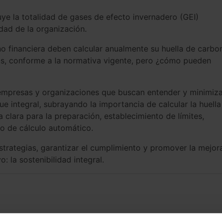
ye la totalidad de gases de efecto invernadero (GEI)
idad de la organización.
no financiera deben calcular anualmente su huella de carbo
os, conforme a la normativa vigente, pero ¿cómo pueden
 empresas y organizaciones que buscan entender y minimiz
e integral, subrayando la importancia de calcular la huella
clara para la preparación, establecimiento de límites,
so de cálculo automático.
strategias, garantizar el cumplimiento y promover la mejor
: la sostenibilidad integral.