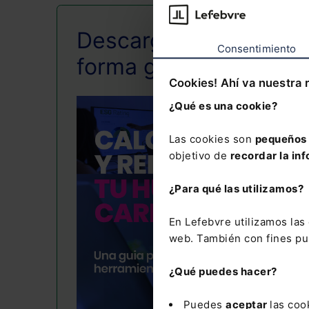
Descarga esta guía d
Consentimiento
forma gratuita
Cookies! Ahí va nuestra 
¿Qué es una cookie?
Las cookies son
pequeños 
objetivo de
recordar la inf
¿Para qué las utilizamos?
En Lefebvre utilizamos la
web. También con fines pub
¿Qué puedes hacer?
Puedes
aceptar
las coo