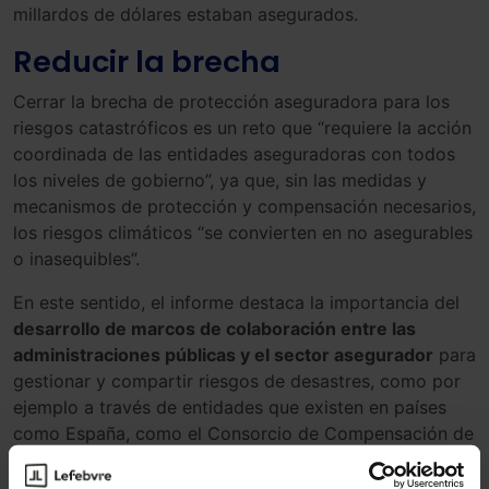
millardos de dólares estaban asegurados.
Reducir la brecha
Cerrar la brecha de protección aseguradora para los
riesgos catastróficos es un reto que “requiere la acción
coordinada de las entidades aseguradoras con todos
los niveles de gobierno”, ya que, sin las medidas y
mecanismos de protección y compensación necesarios,
los riesgos climáticos “se convierten en no asegurables
o inasequibles”.
En este sentido, el informe destaca la importancia del
desarrollo de marcos de colaboración entre las
administraciones públicas y el sector asegurador
para
gestionar y compartir riesgos de desastres, como por
ejemplo a través de entidades que existen en países
como España, como el Consorcio de Compensación de
Seguros, que indemniza siniestros extraordinarios.