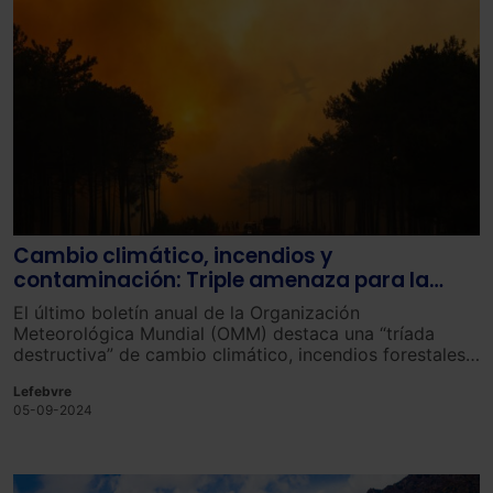
Cambio climático, incendios y
contaminación: Triple amenaza para la
salud y los ecosistemas
El último boletín anual de la Organización
Meteorológica Mundial (OMM) destaca una “tríada
destructiva” de cambio climático, incendios forestales
y contaminación del aire, que juntos están exacerbando
Lefebvre
los impactos negativos en la salud humana, los
05-09-2024
ecosistemas y la agricultura.