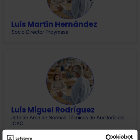
Luis Martín Hernández
Socio Director Proymasa
Luis Miguel Rodríguez
Jefe de Área de Normas Técnicas de Auditoría del
ICAC