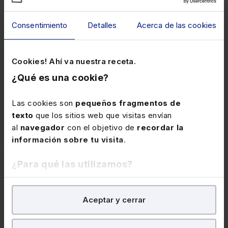
Consentimiento
Detalles
Acerca de las cookies
Cookies! Ahí va nuestra receta.
¿Qué es una cookie?
Luis Muñiz García
Las cookies son
pequeños fragmentos de
Profesor de la Escuela de Negocios de la
texto
que los sitios web que visitas envían
Universidad de Alicante.
al
navegador
con el objetivo de
recordar la
información sobre tu visita
.
¿Para qué las utilizamos?
En Lefebvre utilizamos las cookies con
fines
Aceptar y cerrar
analíticos
para tratar de
mejorar tu experiencia
en
nuestra página web. También con fines publicitarios,
para poder mostrarte publicidad y contenidos de tu