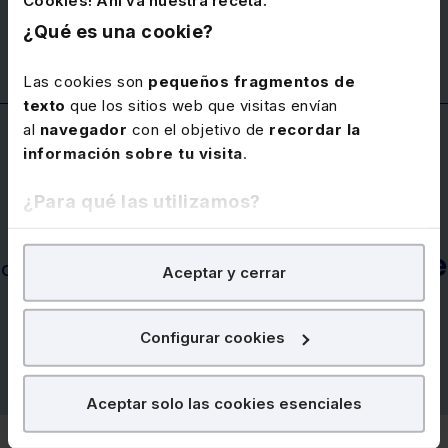
de nuestros cursos elearning a través de
FUNDAE
¿Qué es una cookie?
Las cookies son
pequeños fragmentos de
texto
que los sitios web que visitas envían
al
navegador
con el objetivo de
recordar la
información sobre tu visita
.
¿Para qué las utilizamos?
Garantía
En Lefebvre utilizamos las cookies con
fines
durante
de acceso a los cursos webinar
Aceptar y cerrar
analíticos
para tratar de
mejorar tu experiencia
en
seis meses
nuestra página web. También con fines publicitarios,
desde la compra
para poder mostrarte publicidad y contenidos de tu
Configurar cookies
interés.
¿Qué puedes hacer?
Aceptar solo las cookies esenciales
Puedes
aceptar
las cookies para que tu