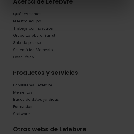
Acerca de Lefebvre
experiencia en la web sea óptima
Puedes
aceptar solo las esenciales
para
Quiénes somos
denegar todas las cookies excepto aquellas
Nuestro equipo
imprescindibles.
Trabaja con nosotros
También puedes
configurar
las cookies y
Grupo Lefebvre-Sarrut
seleccionar solo aquellas que quieras permitir en tu
Sala de prensa
navegador. Si no seleccionas ninguna utilizaremos las
Sistemática Memento
que sean indispensables para la navegación.
Canal ético
Saber más acerca de las cookies
Productos y servicios
Ecosistema Lefebvre
Mementos
Bases de datos jurídicas
Formación
Software
Otras webs de Lefebvre