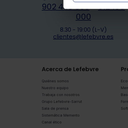
902 443 355
-
912 108
000
8.30 - 19:00 (L-V)
clientes@lefebvre.es
Acerca de Lefebvre
Pr
Quiénes somos
Eco
Nuestro equipo
Mem
Trabaja con nosotros
Bas
Grupo Lefebvre-Sarrut
For
Sala de prensa
Sof
Sistemática Memento
Canal ético