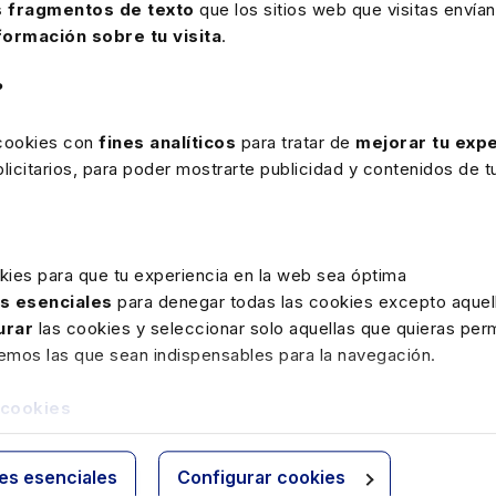
 fragmentos de texto
que los sitios web que visitas envían
23-09-2024
Webinar
formación sobre tu visita
.
Nuevos permisos y medidas de
conciliación en la ley de familias
?
GRATIS
 cookies con
fines analíticos
para tratar de
mejorar tu expe
icitarios, para poder mostrarte publicidad y contenidos de tu
Mamen Sánchez Herrera
Mamen Sánchez Herrera
Mamen 
kies para que tu experiencia en la web sea óptima
as esenciales
para denegar todas las cookies excepto aquell
urar
las cookies y seleccionar solo aquellas que quieras perm
remos las que sean indispensables para la navegación.
 cookies
Bonificación del 90%
ies esenciales
Configurar cookies