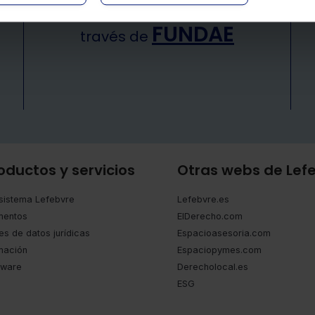
de nuestros cursos elearning a
FUNDAE
través de
oductos y servicios
Otras webs de Lef
sistema Lefebvre
Lefebvre.es
entos
ElDerecho.com
es de datos jurídicas
Espacioasesoria.com
mación
Espaciopymes.com
tware
Derecholocal.es
ESG