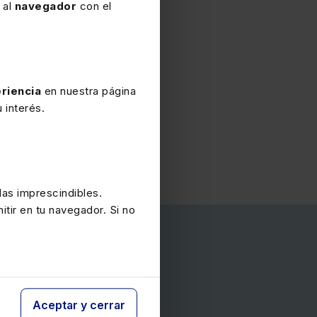
 al
navegador
con el
riencia
en nuestra página
 interés.
Sánchez Herrera
Mamen Sánchez Herrera
Mamen Sánchez
as imprescindibles.
itir en tu navegador. Si no
Garantía
Aceptar y cerrar