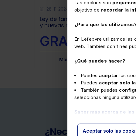
Las cookies son
pequeños
28-11-2024
Webinar
objetivo de
recordar la in
Ley de familias (2ª parte) Permisos
y nuevas medidas de conciliación
¿Para qué las utilizamos
GRATIS
En Lefebvre utilizamos las
web. También con fines publ
 Herrera
ánchez Herrera
Mamen Sánchez Herrera
Mamen Sánchez Herrera
¿Qué puedes hacer?
Puedes
aceptar
las coo
Puedes
aceptar solo l
También puedes
config
seleccionas ninguna utiliza
Saber más acerca de las
¿Necesitas ayuda?
Aceptar solo las cook