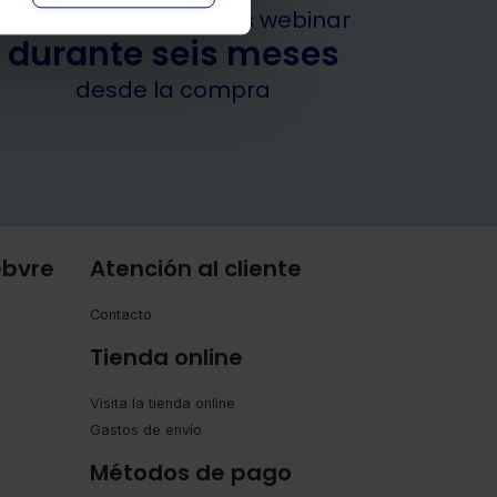
de acceso a los cursos webinar
durante seis meses
desde la compra
ebvre
Atención al cliente
Contacto
Tienda online
Visita la tienda online
Gastos de envío
Métodos de pago