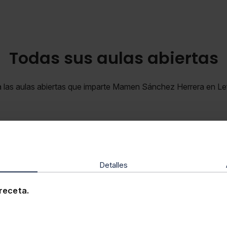
Todas sus aulas abiertas
a las aulas abiertas que imparte Mamen Sánchez Herrera en L
Laboral
Detalles
receta.