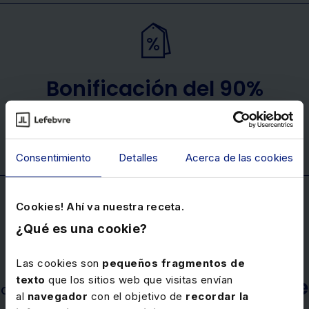
Bonificación del 90%
de nuestros cursos elearning a través de
FUNDAE
Consentimiento
Detalles
Acerca de las cookies
Cookies! Ahí va nuestra receta.
¿Qué es una cookie?
Garantía
Las cookies son
pequeños fragmentos de
texto
que los sitios web que visitas envían
durante
de acceso a los cursos webinar
al
navegador
con el objetivo de
recordar la