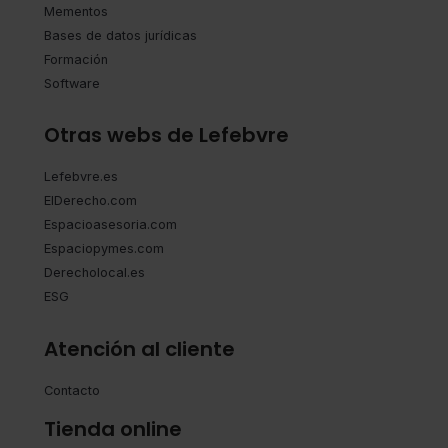
Mementos
navegador. Si no seleccionas ninguna utilizaremos las
Bases de datos jurídicas
que sean indispensables para la navegación.
Formación
Software
Saber más acerca de las cookies
Otras webs de Lefebvre
Lefebvre.es
ElDerecho.com
Espacioasesoria.com
Espaciopymes.com
Derecholocal.es
ESG
Atención al cliente
Contacto
Tienda online