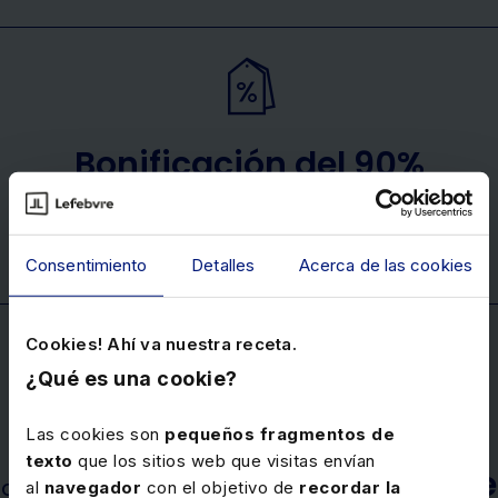
Bonificación del 90%
de nuestros cursos elearning a través de
FUNDAE
Consentimiento
Detalles
Acerca de las cookies
Cookies! Ahí va nuestra receta.
¿Qué es una cookie?
Garantía
Las cookies son
pequeños fragmentos de
texto
que los sitios web que visitas envían
durante
de acceso a los cursos webinar
al
navegador
con el objetivo de
recordar la