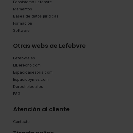
seleccionar solo aquellas que quieras permitir en tu
Ecosistema Lefebvre
navegador. Si no seleccionas ninguna utilizaremos las
Mementos
que sean indispensables para la navegación.
Bases de datos jurídicas
Formación
Saber más acerca de las cookies
Software
Otras webs de Lefebvre
Lefebvre.es
ElDerecho.com
Espacioasesoria.com
Espaciopymes.com
Derecholocal.es
ESG
Atención al cliente
Contacto
Tienda online