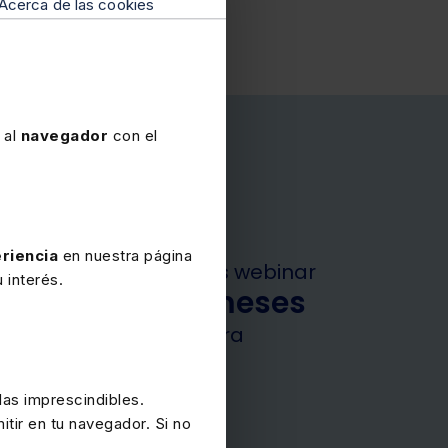
Acerca de las cookies
 al
navegador
con el
Garantía
riencia
en nuestra página
de acceso a los cursos webinar
 interés.
durante seis meses
desde la compra
as imprescindibles.
itir en tu navegador. Si no