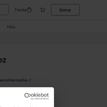
Tienda
Entrar
FAQs
ez
mientoNormativo /