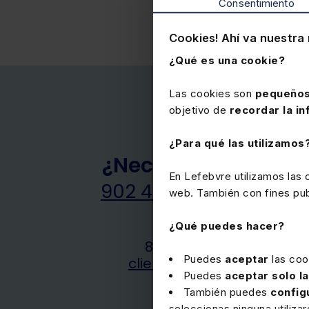
Consentimiento
Cookies! Ahí va nuestra 
¿Qué es una cookie?
Las cookies son
pequeños
objetivo de
recordar la in
¿Para qué las utilizamos
¿Necesitas ayuda?
En Lefebvre utilizamos las
902 443 355
-
912 108
web. También con fines publ
000
¿Qué puedes hacer?
8.30 - 19:00 (L-V)
Puedes
aceptar
las coo
clientes@lefebvre.es
Puedes
aceptar solo l
También puedes
config
seleccionas ninguna utiliza