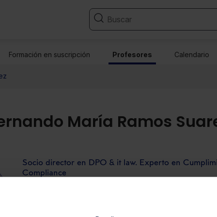
Formación en suscripción
Profesores
Calendario
ez
ernando María Ramos Suar
Socio director en DPO & it law. Experto en Cumpli
Compliance