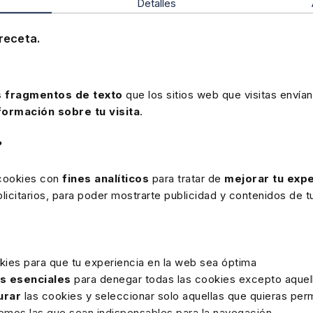
Detalles
receta.
 fragmentos de texto
que los sitios web que visitas envían
formación sobre tu visita
.
?
Bonificación del 90%
 cookies con
fines analíticos
para tratar de
mejorar tu expe
de nuestros cursos elearning a
icitarios, para poder mostrarte publicidad y contenidos de tu
FUNDAE
través de
kies para que tu experiencia en la web sea óptima
as esenciales
para denegar todas las cookies excepto aquell
urar
las cookies y seleccionar solo aquellas que quieras perm
remos las que sean indispensables para la navegación.