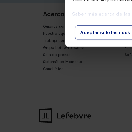
Acerca de Lefebvre
Pr
Saber más acerca de las
Quiénes somos
Eco
Aceptar solo las cook
Nuestro equipo
Mem
Trabaja con nosotros
Bas
Grupo Lefebvre-Sarrut
For
Sala de prensa
Sof
Sistemática Memento
Canal ético