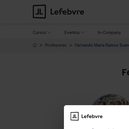
Cursos
Eventos
In-Company
Profesores
Fernando María Ramos Suar
F