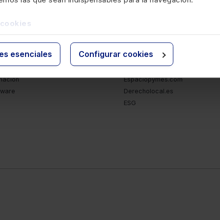
oductos y servicios
Otras webs de Lef
 cookies
sistema Lefebvre
Lefebvre.es
ies esenciales
Configurar cookies
entos
ElDerecho.com
es de datos jurídicas
Espacioasesoria.com
mación
Espaciopymes.com
tware
Derecholocal.es
ESG