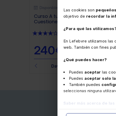
Disponible
A tu aire
Las cookies son
pequeños
Curso A tu aire Liquidación del IRNR.
objetivo de
recordar la in
Cuestiones complejas
¿Para qué las utilizamos
★
★
★
★
★
(38)
En Lefebvre utilizamos las
240€
web. También con fines publ
+ IVA
¿Qué puedes hacer?
as García
David Vilches de Santos
Puedes
aceptar
las coo
Puedes
aceptar solo l
También puedes
config
seleccionas ninguna utiliza
Saber más acerca de las