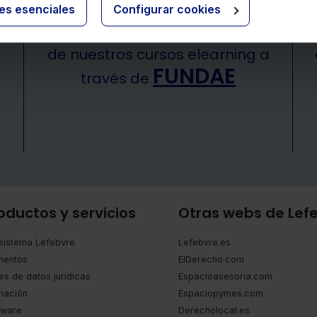
ies esenciales
Configurar cookies
Bonificación del 90%
de nuestros cursos elearning a
FUNDAE
través de
oductos y servicios
Otras webs de Lef
sistema Lefebvre
Lefebvre.es
entos
ElDerecho.com
es de datos jurídicas
Espacioasesoria.com
mación
Espaciopymes.com
tware
Derecholocal.es