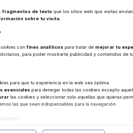
 fragmentos de texto
que los sitios web que visitas envían
formación sobre tu visita
.
?
 cookies con
fines analíticos
para tratar de
mejorar tu expe
icitarios, para poder mostrarte publicidad y contenidos de tu
Fernando Centellas García
David 
kies para que tu experiencia en la web sea óptima
as esenciales
para denegar todas las cookies excepto aquell
urar
las cookies y seleccionar solo aquellas que quieras perm
remos las que sean indispensables para la navegación.
 cookies