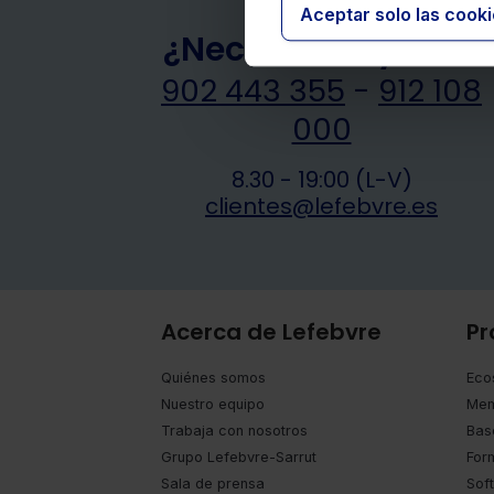
Aceptar solo las cook
¿Necesitas ayuda?
902 443 355
-
912 108
000
8.30 - 19:00 (L-V)
clientes@lefebvre.es
Acerca de Lefebvre
Pr
Quiénes somos
Eco
Nuestro equipo
Mem
Trabaja con nosotros
Bas
Grupo Lefebvre-Sarrut
For
Sala de prensa
Sof