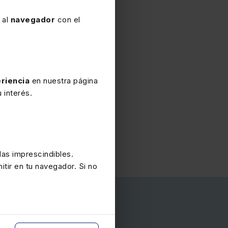
 al
navegador
con el
riencia
en nuestra página
 interés.
Vilches de Santos
Fernando Centellas Gar
as imprescindibles.
itir en tu navegador. Si no